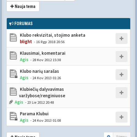
Nauja tema
FORUMAS
Klubo rekvizitai, stojimo anketa
blight
- 16 Rgp 2018 20:56
Klausimai, komentarai
Agis
- 28 Kov 2012 15:38
Klubo narių sarašas
Agis
- 24 Kov 2013 01:26
Klubiečių dalyvavimas
varžybose/renginiuose
Agis
- 23 Lie 2012 20:48
Parama Klubui
Agis
- 24 Kov 2013 01:08
5 temų