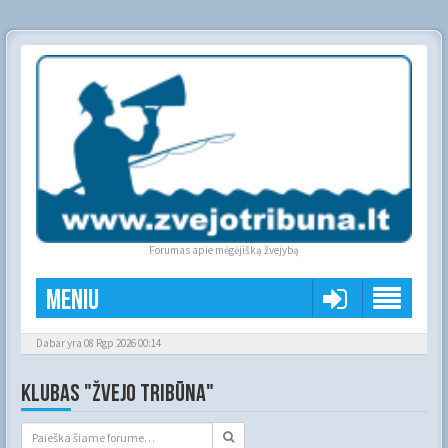
Forumas apie mėgėjišką žvejybą
Meniu
Dabar yra 08 Rgp 2026 00:14
KLUBAS "ŽVEJO TRIBŪNA"