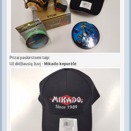
Prizai paskirstomi taip:
Už didžiausią žuvį -
Mikado kepurėlė
: