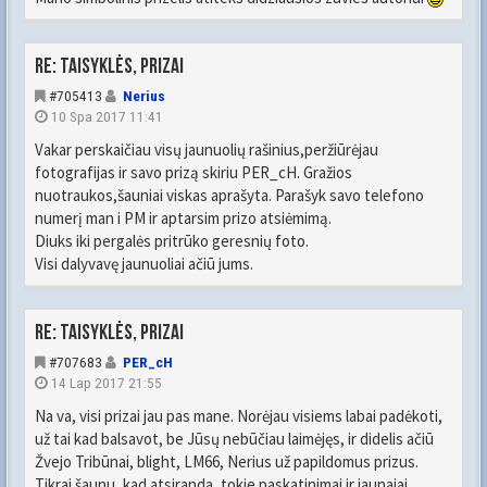
Re: Taisyklės, prizai
#705413
Nerius
10 Spa 2017 11:41
Vakar perskaičiau visų jaunuolių rašinius,peržiūrėjau
fotografijas ir savo prizą skiriu PER_cH. Gražios
nuotraukos,šauniai viskas aprašyta. Parašyk savo telefono
numerį man i PM ir aptarsim prizo atsiėmimą.
Diuks iki pergalės pritrūko geresnių foto.
Visi dalyvavę jaunuoliai ačiū jums.
Re: Taisyklės, prizai
#707683
PER_cH
14 Lap 2017 21:55
Na va, visi prizai jau pas mane. Norėjau visiems labai padėkoti,
už tai kad balsavot, be Jūsų nebūčiau laimėjęs, ir didelis ačiū
Žvejo Tribūnai, blight, LM66, Nerius už papildomus prizus.
Tikrai šaunu, kad atsiranda, tokie paskatinimai ir jaunajai