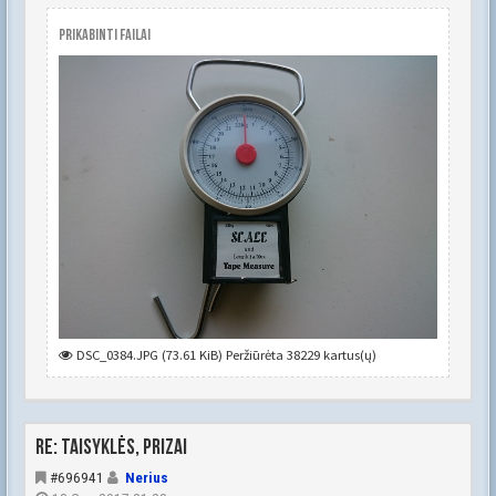
Prikabinti failai
DSC_0384.JPG (73.61 KiB) Peržiūrėta 38229 kartus(ų)
Re: Taisyklės, prizai
#696941
Nerius