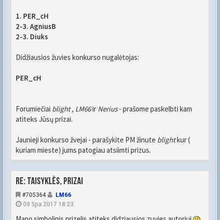
1. PER_cH
2-3. AgniusB
2-3. Diuks
Didžiausios žuvies konkurso nugalėtojas:
PER_cH
Forumiečiai
blight , LM66
ir
Nerius
- prašome paskelbti kam
atiteks Jūsų prizai.
Jaunieji konkurso žvejai - parašykite PM žinute
blight
kur (
kuriam mieste) jums patogiau atsiimti prizus.
Re: Taisyklės, prizai
#705364
LM66
09 Spa 2017 18:23
Mano simbolinis prizelis atiteks didziausios zuvies autoriui