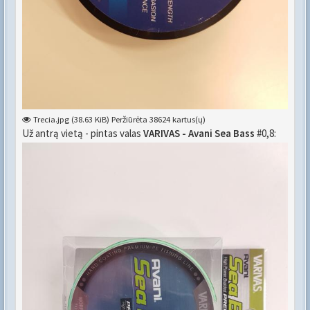
Trecia.jpg (38.63 KiB) Peržiūrėta 38624 kartus(ų)
Už antrą vietą - pintas valas
VARIVAS - Avani Sea Bass
#0,8: