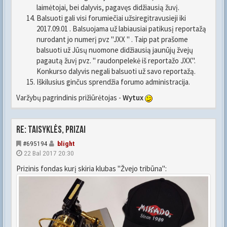
laimėtojai, bei dalyvis, pagavęs didžiausią žuvį.
Balsuoti gali visi forumiečiai užsiregitravusieji iki
2017.09.01 . Balsuojama už labiausiai patikusį reportažą
nurodant jo numerį pvz "JXX " . Taip pat prašome
balsuoti už Jūsų nuomone didžiausią jaunūjų žvejų
pagautą žuvį pvz. " raudonpelekė iš reportažo JXX".
Konkurso dalyvis negali balsuoti už savo reportažą.
Iškilusius ginčus sprendžia forumo administracija.
Varžybų pagrindinis prižiūrėtojas -
Wytux
Re: Taisyklės, prizai
#695194
blight
22 Bal 2017 20:30
Prizinis fondas kurį skiria klubas "Žvejo tribūna":