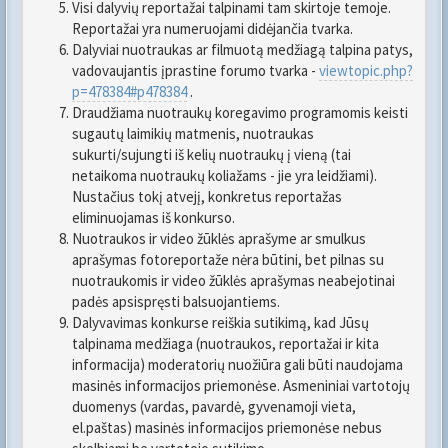
Visi dalyvių reportažai talpinami tam skirtoje temoje.
Reportažai yra numeruojami didėjančia tvarka.
Dalyviai nuotraukas ar filmuotą medžiagą talpina patys,
vadovaujantis įprastine forumo tvarka -
viewtopic.php?
p=478384#p478384
.
Draudžiama nuotraukų koregavimo programomis keisti
sugautų laimikių matmenis, nuotraukas
sukurti/sujungti iš kelių nuotraukų į vieną (tai
netaikoma nuotraukų koliažams - jie yra leidžiami).
Nustačius tokį atvejį, konkretus reportažas
eliminuojamas iš konkurso.
Nuotraukos ir video žūklės aprašyme ar smulkus
aprašymas fotoreportaže nėra būtini, bet pilnas su
nuotraukomis ir video žūklės aprašymas neabejotinai
padės apsispręsti balsuojantiems.
Dalyvavimas konkurse reiškia sutikimą, kad Jūsų
talpinama medžiaga (nuotraukos, reportažai ir kita
informacija) moderatorių nuožiūra gali būti naudojama
masinės informacijos priemonėse. Asmeniniai vartotojų
duomenys (vardas, pavardė, gyvenamoji vieta,
el.paštas) masinės informacijos priemonėse nebus