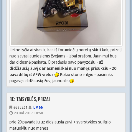
Jei netyčia atsirastų kas iš forumiečių norėtų skirti kokį prizelį
nuo savęs jauniesiems žvejams - labai prašom. Jaunimui bus
dar didesnė paskata. O pradėsiu savo pavyzdžiu -
už
didžiausią žuvį dar asmeniškai nuo manęs prisuksiu ~20
pavadėlių iš AFW vielos
Kokio storio ir ilgio - pasirinks
pagavęs didžiausią žuvį jaunuolis
Re: Taisyklės, prizai
#695261
LM66
23 Bal 2017 18:58
prie 20 pavadeliu uz didziausia zuvi + svarstykles su ilgio
matuokliu nuo manes