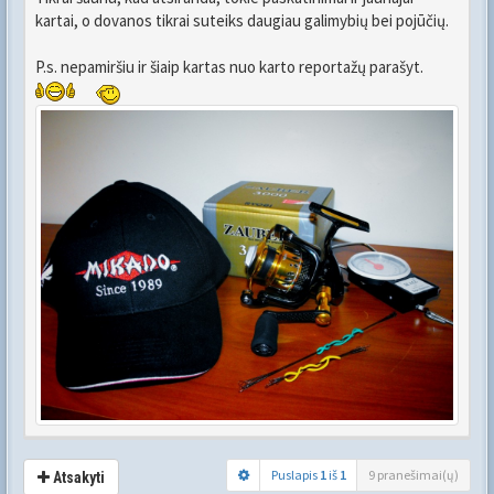
kartai, o dovanos tikrai suteiks daugiau galimybių bei pojūčių.
P.s. nepamiršiu ir šiaip kartas nuo karto reportažų parašyt.
Puslapis
1
iš
1
9 pranešimai(ų)
Atsakyti