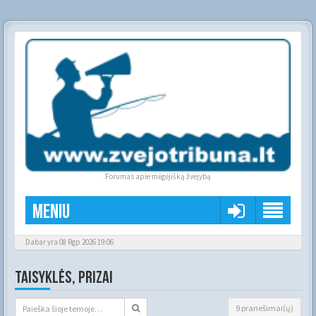
Forumas apie mėgėjišką žvejybą
Meniu
Dabar yra 08 Rgp 2026 19:06
TAISYKLĖS, PRIZAI
9 pranešimai(ų)