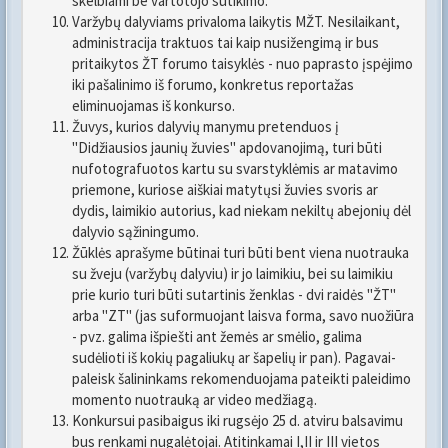
skelbiami be vartotojo sutikimo.
Varžybų dalyviams privaloma laikytis MŽT. Nesilaikant,
administracija traktuos tai kaip nusižengimą ir bus
pritaikytos ŽT forumo taisyklės - nuo paprasto įspėjimo
iki pašalinimo iš forumo, konkretus reportažas
eliminuojamas iš konkurso.
Žuvys, kurios dalyvių manymu pretenduos į
"Didžiausios jaunių žuvies" apdovanojimą, turi būti
nufotografuotos kartu su svarstyklėmis ar matavimo
priemone, kuriose aiškiai matytųsi žuvies svoris ar
dydis, laimikio autorius, kad niekam nekiltų abejonių dėl
dalyvio sąžiningumo.
Žūklės aprašyme būtinai turi būti bent viena nuotrauka
su žveju (varžybų dalyviu) ir jo laimikiu, bei su laimikiu
prie kurio turi būti sutartinis ženklas - dvi raidės "ŽT"
arba "ZT" (jas suformuojant laisva forma, savo nuožiūra
- pvz. galima išpiešti ant žemės ar smėlio, galima
sudėlioti iš kokių pagaliukų ar šapelių ir pan). Pagavai-
paleisk šalininkams rekomenduojama pateikti paleidimo
momento nuotrauką ar video medžiagą.
Konkursui pasibaigus iki rugsėjo 25 d. atviru balsavimu
bus renkami nugalėtojai. Atitinkamai I,II ir III vietos