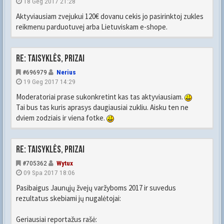
18 Geg 2017 21:28
Aktyviausiam zvejukui 120€ dovanu cekis jo pasirinktoj zukles
reikmenu parduotuvej arba Lietuviskam e-shope.
Re: Taisyklės, prizai
#696979
Nerius
19 Geg 2017 14:29
Moderatoriai prase sukonkretint kas tas aktyviausiam.
Tai bus tas kuris aprasys daugiausiai zukliu. Aisku ten ne
dviem zodziais ir viena fotke.
Re: Taisyklės, prizai
#705362
Wytux
09 Spa 2017 18:06
Pasibaigus Jaunųjų žvejų varžyboms 2017 ir suvedus
rezultatus skebiami jų nugalėtojai:
Geriausiai reportažus rašė: