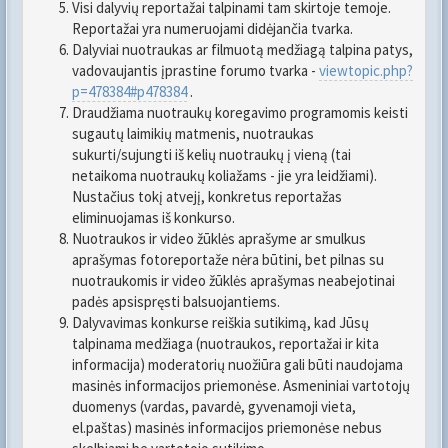
Visi dalyvių reportažai talpinami tam skirtoje temoje.
Reportažai yra numeruojami didėjančia tvarka.
Dalyviai nuotraukas ar filmuotą medžiagą talpina patys,
vadovaujantis įprastine forumo tvarka -
viewtopic.php?
p=478384#p478384
.
Draudžiama nuotraukų koregavimo programomis keisti
sugautų laimikių matmenis, nuotraukas
sukurti/sujungti iš kelių nuotraukų į vieną (tai
netaikoma nuotraukų koliažams - jie yra leidžiami).
Nustačius tokį atvejį, konkretus reportažas
eliminuojamas iš konkurso.
Nuotraukos ir video žūklės aprašyme ar smulkus
aprašymas fotoreportaže nėra būtini, bet pilnas su
nuotraukomis ir video žūklės aprašymas neabejotinai
padės apsispręsti balsuojantiems.
Dalyvavimas konkurse reiškia sutikimą, kad Jūsų
talpinama medžiaga (nuotraukos, reportažai ir kita
informacija) moderatorių nuožiūra gali būti naudojama
masinės informacijos priemonėse. Asmeniniai vartotojų
duomenys (vardas, pavardė, gyvenamoji vieta,
el.paštas) masinės informacijos priemonėse nebus