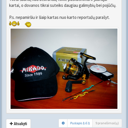
kartai, o dovanos tikrai suteiks daugiau galimybių bei pojūčių.
P.s. nepamiršiu ir šiaip kartas nuo karto reportažų parašyt.
Puslapis
1
iš
1
9 pranešimai(ų)
Atsakyti