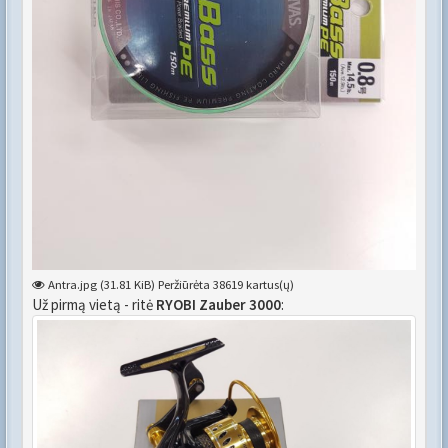
Antra.jpg (31.81 KiB) Peržiūrėta 38619 kartus(ų)
Už pirmą vietą - ritė
RYOBI Zauber 3000
: