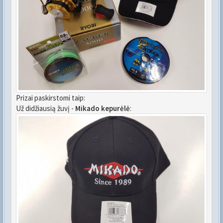
Prizai paskirstomi taip:
Už didžiausią žuvį -
Mikado kepurėlė
: