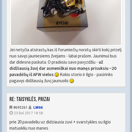
Jei netyčia atsirastų kas iš forumiečių norėtų skirti kokį prizelį
nuo savęs jauniesiems žvejams - labai prašom. Jaunimui bus
dar didesnė paskata. O pradėsiu savo pavyzdžiu -
už
didžiausią žuvį dar asmeniškai nuo manęs prisuksiu ~20
pavadėlių iš AFW vielos
Kokio storio ir ilgio - pasirinks
pagavęs didžiausią žuvį jaunuolis
Re: Taisyklės, prizai
#695261
LM66
23 Bal 2017 18:58
prie 20 pavadeliu uz didziausia zuvi + svarstykles su ilgio
matuokliu nuo manes