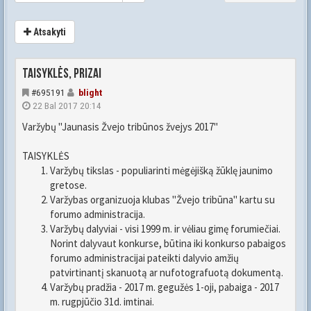
Atsakyti
Taisyklės, prizai
#695191
blight
22 Bal 2017 20:14
Varžybų "Jaunasis Žvejo tribūnos žvejys 2017"
TAISYKLĖS
Varžybų tikslas - populiarinti mėgėjišką žūklę jaunimo
gretose.
Varžybas organizuoja klubas "Žvejo tribūna" kartu su
forumo administracija.
Varžybų dalyviai - visi 1999 m. ir vėliau gimę forumiečiai.
Norint dalyvaut konkurse, būtina iki konkurso pabaigos
forumo administracijai pateikti dalyvio amžių
patvirtinantį skanuotą ar nufotografuotą dokumentą.
Varžybų pradžia - 2017 m. gegužės 1-oji, pabaiga - 2017
m. rugpjūčio 31d. imtinai.