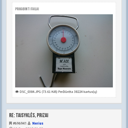
Prikabinti failai
DSC_0384.JPG (73.61 KiB) Peržiūrėta 38224 kartus(ų)
Re: Taisyklės, prizai
#696941
Nerius