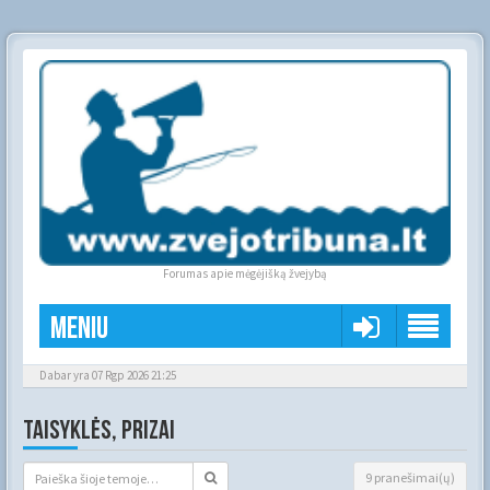
Forumas apie mėgėjišką žvejybą
Meniu
Dabar yra 07 Rgp 2026 21:25
TAISYKLĖS, PRIZAI
9 pranešimai(ų)