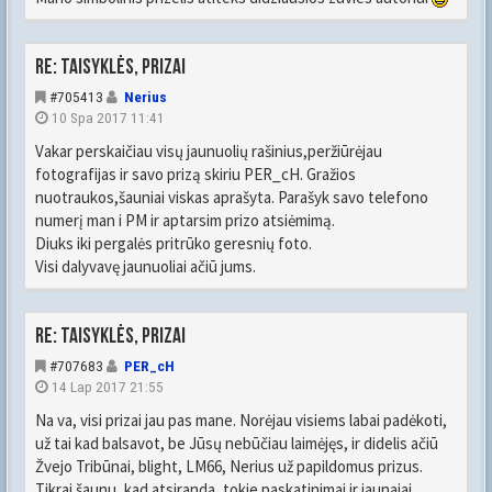
Re: Taisyklės, prizai
#705413
Nerius
10 Spa 2017 11:41
Vakar perskaičiau visų jaunuolių rašinius,peržiūrėjau
fotografijas ir savo prizą skiriu PER_cH. Gražios
nuotraukos,šauniai viskas aprašyta. Parašyk savo telefono
numerį man i PM ir aptarsim prizo atsiėmimą.
Diuks iki pergalės pritrūko geresnių foto.
Visi dalyvavę jaunuoliai ačiū jums.
Re: Taisyklės, prizai
#707683
PER_cH
14 Lap 2017 21:55
Na va, visi prizai jau pas mane. Norėjau visiems labai padėkoti,
už tai kad balsavot, be Jūsų nebūčiau laimėjęs, ir didelis ačiū
Žvejo Tribūnai, blight, LM66, Nerius už papildomus prizus.
Tikrai šaunu, kad atsiranda, tokie paskatinimai ir jaunajai