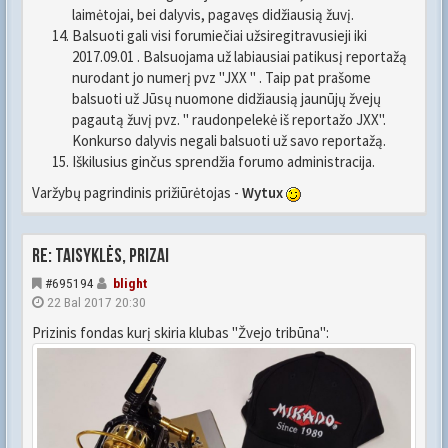
laimėtojai, bei dalyvis, pagavęs didžiausią žuvį.
Balsuoti gali visi forumiečiai užsiregitravusieji iki
2017.09.01 . Balsuojama už labiausiai patikusį reportažą
nurodant jo numerį pvz "JXX " . Taip pat prašome
balsuoti už Jūsų nuomone didžiausią jaunūjų žvejų
pagautą žuvį pvz. " raudonpelekė iš reportažo JXX".
Konkurso dalyvis negali balsuoti už savo reportažą.
Iškilusius ginčus sprendžia forumo administracija.
Varžybų pagrindinis prižiūrėtojas -
Wytux
Re: Taisyklės, prizai
#695194
blight
22 Bal 2017 20:30
Prizinis fondas kurį skiria klubas "Žvejo tribūna":