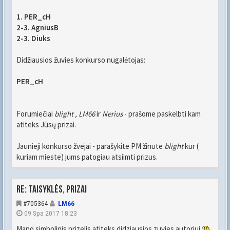
1. PER_cH
2-3. AgniusB
2-3. Diuks
Didžiausios žuvies konkurso nugalėtojas:
PER_cH
Forumiečiai
blight , LM66
ir
Nerius
- prašome paskelbti kam
atiteks Jūsų prizai.
Jaunieji konkurso žvejai - parašykite PM žinute
blight
kur (
kuriam mieste) jums patogiau atsiimti prizus.
Re: Taisyklės, prizai
#705364
LM66
09 Spa 2017 18:23
Mano simbolinis prizelis atiteks didziausios zuvies autoriui