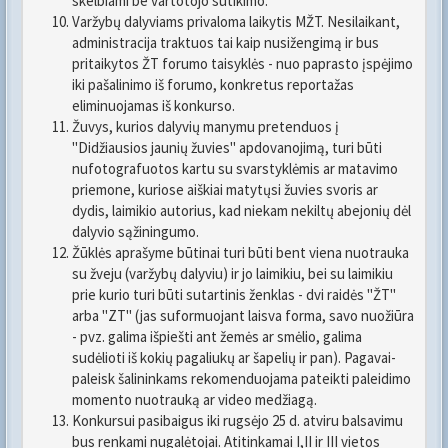
skelbiami be vartotojo sutikimo.
Varžybų dalyviams privaloma laikytis MŽT. Nesilaikant,
administracija traktuos tai kaip nusižengimą ir bus
pritaikytos ŽT forumo taisyklės - nuo paprasto įspėjimo
iki pašalinimo iš forumo, konkretus reportažas
eliminuojamas iš konkurso.
Žuvys, kurios dalyvių manymu pretenduos į
"Didžiausios jaunių žuvies" apdovanojimą, turi būti
nufotografuotos kartu su svarstyklėmis ar matavimo
priemone, kuriose aiškiai matytųsi žuvies svoris ar
dydis, laimikio autorius, kad niekam nekiltų abejonių dėl
dalyvio sąžiningumo.
Žūklės aprašyme būtinai turi būti bent viena nuotrauka
su žveju (varžybų dalyviu) ir jo laimikiu, bei su laimikiu
prie kurio turi būti sutartinis ženklas - dvi raidės "ŽT"
arba "ZT" (jas suformuojant laisva forma, savo nuožiūra
- pvz. galima išpiešti ant žemės ar smėlio, galima
sudėlioti iš kokių pagaliukų ar šapelių ir pan). Pagavai-
paleisk šalininkams rekomenduojama pateikti paleidimo
momento nuotrauką ar video medžiagą.
Konkursui pasibaigus iki rugsėjo 25 d. atviru balsavimu
bus renkami nugalėtojai. Atitinkamai I,II ir III vietos