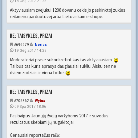
18 Geg 2017 21:28
Aktyviausiam zvejukui 120€ dovanu cekis jo pasirinktoj zukles
reikmenu parduotuvej arba Lietuviskam e-shope.
Re: Taisyklės, prizai
#696979
Nerius
19 Geg 2017 14:29
Moderatoriai prase sukonkretint kas tas aktyviausiam.
Tai bus tas kuris aprasys daugiausiai zukliu. Aisku ten ne
dviem zodziais ir viena fotke.
Re: Taisyklės, prizai
#705362
Wytux
09 Spa 2017 18:06
Pasibaigus Jaunųjų žvejų varžyboms 2017 ir suvedus
rezultatus skebiami jų nugalėtojai:
Geriausiai reportažus rašė: