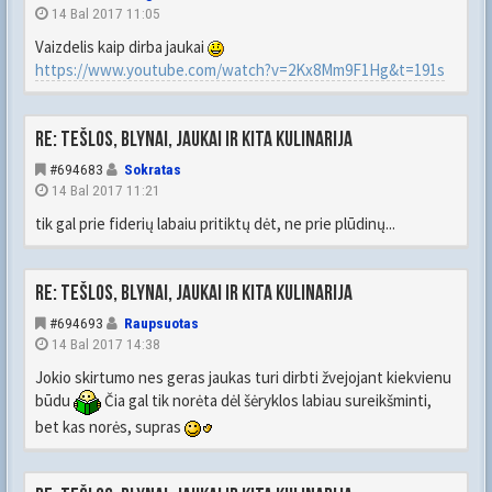
14 Bal 2017 11:05
Vaizdelis kaip dirba jaukai
https://www.youtube.com/watch?v=2Kx8Mm9F1Hg&t=191s
Re: Tešlos, blynai, jaukai ir kita kulinarija
#694683
Sokratas
14 Bal 2017 11:21
tik gal prie fiderių labaiu pritiktų dėt, ne prie plūdinų...
Re: Tešlos, blynai, jaukai ir kita kulinarija
#694693
Raupsuotas
14 Bal 2017 14:38
Jokio skirtumo nes geras jaukas turi dirbti žvejojant kiekvienu
būdu
Čia gal tik norėta dėl šėryklos labiau sureikšminti,
bet kas norės, supras