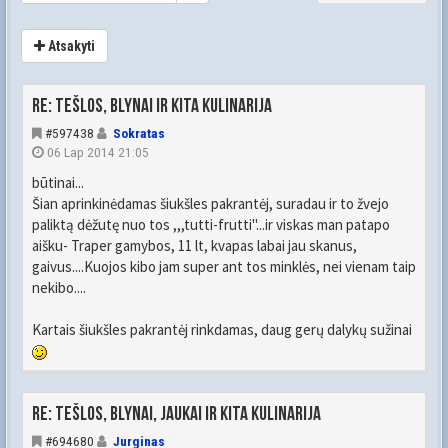
Atsakyti
Re: Tešlos, blynai ir kita kulinarija
#597438
Sokratas
06 Lap 2014 21:05
būtinai...
Šian aprinkinėdamas šiukšles pakrantėj, suradau ir to žvejo
paliktą dėžutę nuo tos ,,,tutti-frutti"...ir viskas man patapo
aišku- Traper gamybos, 11 lt, kvapas labai jau skanus,
gaivus....Kuojos kibo jam super ant tos minklės, nei vienam taip
nekibo....
Kartais šiukšles pakrantėj rinkdamas, daug gerų dalykų sužinai
Re: Tešlos, blynai, jaukai ir kita kulinarija
#694680
Jurginas