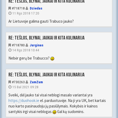
Re: Tešlos, blynai, jaukai ir kita kulinarija
#718718
Dziedas
11 Rgs 2018 17:20
Ar Lietuvoje galima gauti Trabuco jauko?
Re: Tešlos, blynai, jaukai ir kita kulinarija
#718780
Jurginas
14 Rgs 2018 10:44
Nebėr gerų be Trabucco?
Re: Tešlos, blynai, jaukai ir kita kulinarija
#730263
ZumZum
15 Bal 2021 09:28
Sveiki, dėl jauko tai visai neblogi masalo variantai yra
https://duohook.ie
el. parduotuvėje. Na ji yra UK, bet kartais
nuo karto pasinaudoju jų pasiūlymais. Kokybės ir kainos
santykis irgi visai neblogas
Gal ką sudomins.