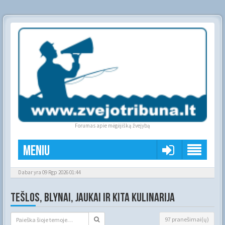
Forumas apie mėgėjišką žvejybą
Meniu
Dabar yra 09 Rgp 2026 01:44
TEŠLOS, BLYNAI, JAUKAI IR KITA KULINARIJA
97 pranešimai(ų)