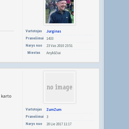
Vartotojas
Jurginas
Pranešimai
1433
Narys nuo
23 Vas 2010 23:51
Miestas
Anykščiai
o karto
Vartotojas
ZumZum
Pranešimai
3
Narys nuo
20 Lie 2017 11:17