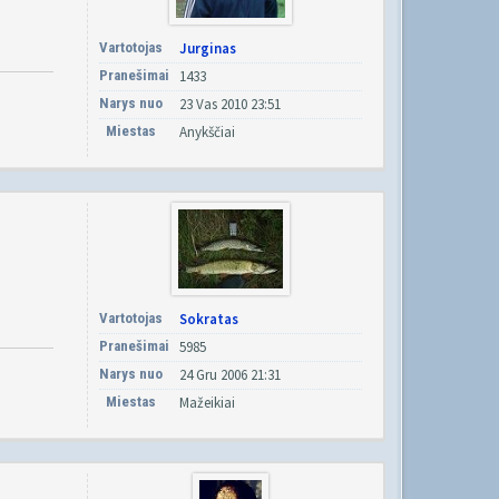
Vartotojas
Jurginas
Pranešimai
1433
Narys nuo
23 Vas 2010 23:51
Miestas
Anykščiai
Vartotojas
Sokratas
Pranešimai
5985
Narys nuo
24 Gru 2006 21:31
Miestas
Mažeikiai