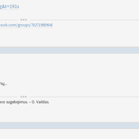
g&t=191s
ebook.com/groups/70271980904/
ų...
vo sugebėjimus. – O. Vaildas.