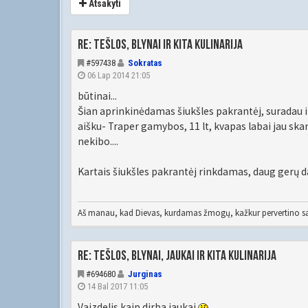
Atsakyti
Re: Tešlos, blynai ir kita kulinarija
#597438
Sokratas
06 Lap 2014 21:05
būtinai...
Šian aprinkinėdamas šiukšles pakrantėj, suradau ir 
aišku- Traper gamybos, 11 lt, kvapas labai jau ska
nekibo....
Kartais šiukšles pakrantėj rinkdamas, daug gerų d
Aš manau, kad Dievas, kurdamas žmogų, kažkur pervertino sa
Re: Tešlos, blynai, jaukai ir kita kulinarija
#694680
Jurginas
14 Bal 2017 11:05
Vaizdelis kaip dirba jaukai