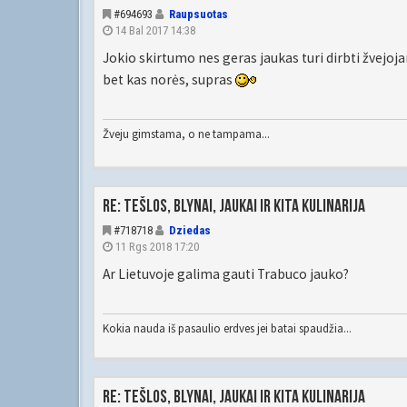
#694693
Raupsuotas
14 Bal 2017 14:38
Jokio skirtumo nes geras jaukas turi dirbti žvejoj
bet kas norės, supras
Žveju gimstama, o ne tampama...
Re: Tešlos, blynai, jaukai ir kita kulinarija
#718718
Dziedas
11 Rgs 2018 17:20
Ar Lietuvoje galima gauti Trabuco jauko?
Kokia nauda iš pasaulio erdves jei batai spaudžia...
Re: Tešlos, blynai, jaukai ir kita kulinarija