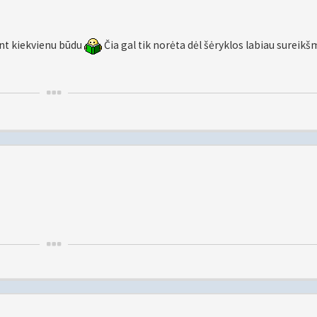
ant kiekvienu būdu
Čia gal tik norėta dėl šėryklos labiau sureikšm