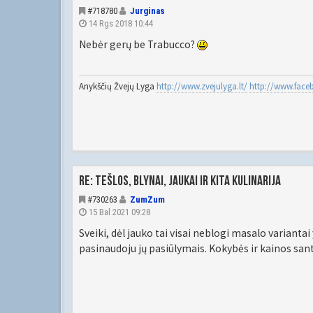
#718780
Jurginas
14 Rgs 2018 10:44
Nebėr gerų be Trabucco?
Anykščių Žvejų Lyga
http://www.zvejulyga.lt/
http://www.fac
Re: Tešlos, blynai, jaukai ir kita kulinarija
#730263
ZumZum
15 Bal 2021 09:28
Sveiki, dėl jauko tai visai neblogi masalo variantai
pasinaudoju jų pasiūlymais. Kokybės ir kainos sant