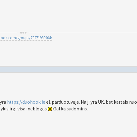
ebook.com/groups/70271980904/
 yra
https://duohook.ie
el. parduotuvėje. Na ji yra UK, bet kartais nu
ykis irgi visai neblogas
Gal ką sudomins.