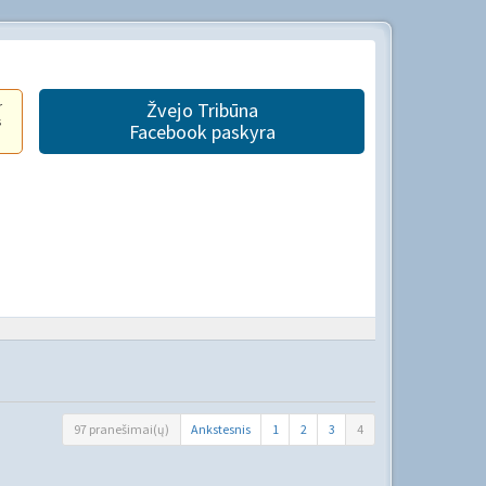
r
Žvejo Tribūna
s
Facebook paskyra
97 pranešimai(ų)
Ankstesnis
1
2
3
4