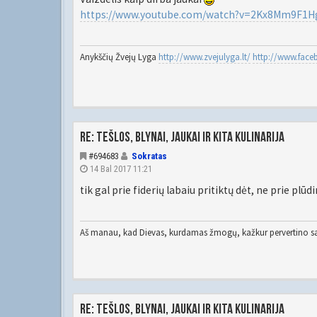
https://www.youtube.com/watch?v=2Kx8Mm9F1H
Anykščių Žvejų Lyga
http://www.zvejulyga.lt/
http://www.fac
Re: Tešlos, blynai, jaukai ir kita kulinarija
#694683
Sokratas
14 Bal 2017 11:21
tik gal prie fiderių labaiu pritiktų dėt, ne prie plūdin
Aš manau, kad Dievas, kurdamas žmogų, kažkur pervertino sa
Re: Tešlos, blynai, jaukai ir kita kulinarija