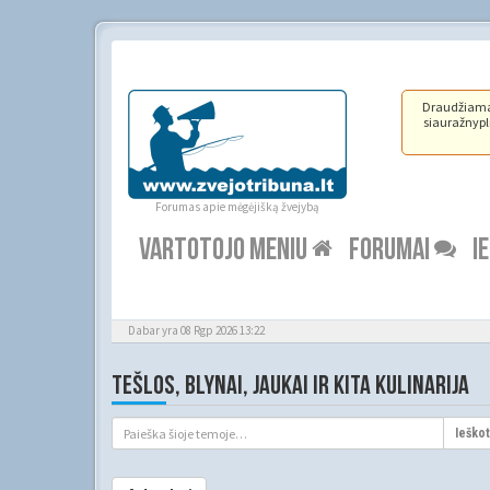
Draudžiama ž
siauražnypli
Forumas apie mėgėjišką žvejybą
VARTOTOJO MENIU
FORUMAI
I
Dabar yra 08 Rgp 2026 13:22
TEŠLOS, BLYNAI, JAUKAI IR KITA KULINARIJA
Ieškot