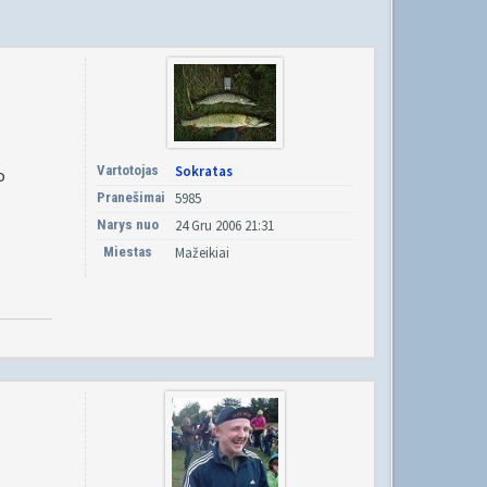
Vartotojas
Sokratas
o
Pranešimai
5985
p
Narys nuo
24 Gru 2006 21:31
Miestas
Mažeikiai