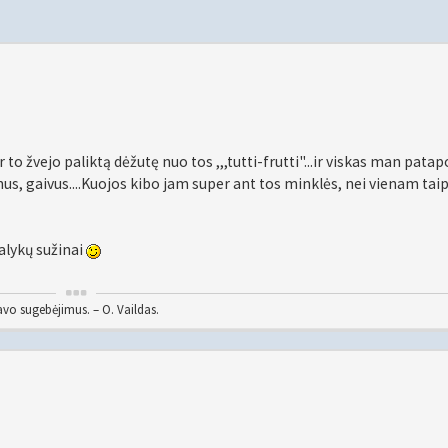
to žvejo paliktą dėžutę nuo tos ,,,tutti-frutti"...ir viskas man patap
nus, gaivus....Kuojos kibo jam super ant tos minklės, nei vienam tai
alykų sužinai
vo sugebėjimus. – O. Vaildas.