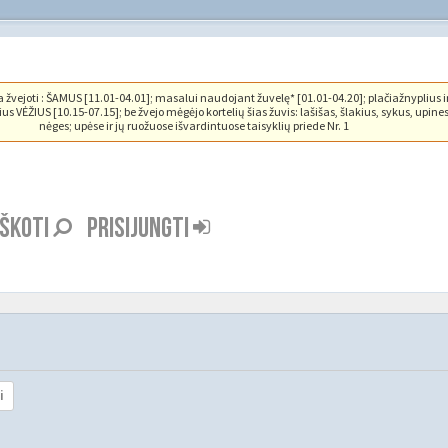
vejoti : ŠAMUS [11.01-04.01]; masalui naudojant žuvelę* [01.01-04.20]; plačiažnyplius i
us VĖŽIUS [10.15-07.15]; be žvejo mėgėjo kortelių šias žuvis: lašišas, šlakius, sykus, upine
nėges; upėse ir jų ruožuose išvardintuose taisyklių priede Nr. 1
EŠKOTI
PRISIJUNGTI
i