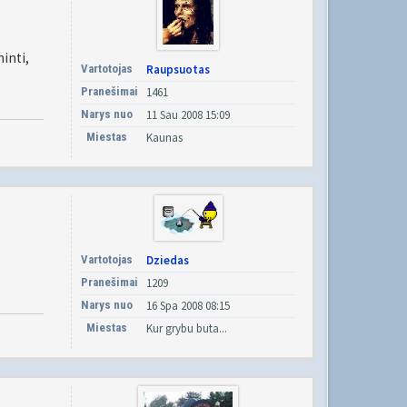
inti,
Vartotojas
Raupsuotas
Pranešimai
1461
Narys nuo
11 Sau 2008 15:09
Miestas
Kaunas
Vartotojas
Dziedas
Pranešimai
1209
Narys nuo
16 Spa 2008 08:15
Miestas
Kur grybu buta...