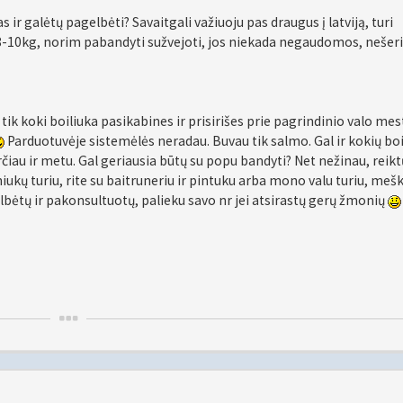
s ir galėtų pagelbėti? Savaitgali važiuoju pas draugus į latviją, turi
8-10kg, norim pabandyti sužvejoti, jos niekada negaudomos, nešer
 tik koki boiliuka pasikabines ir prisirišes prie pagrindinio valo mest
Parduotuvėje sistemėlės neradau. Buvau tik salmo. Gal ir kokių boi
čiau ir metu. Gal geriausia būtų su popu bandyti? Net nežinau, reikt
iukų turiu, rite su baitruneriu ir pintuku arba mono valu turiu, mešk
elbėtų ir pakonsultuotų, palieku savo nr jei atsirastų gerų žmonių