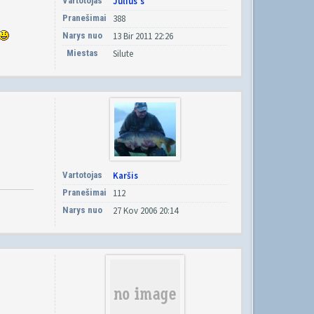
Vartotojas
Julius's
Pranešimai
388
Narys nuo
13 Bir 2011 22:26
Miestas
Silute
Vartotojas
Karšis
Pranešimai
112
Narys nuo
27 Kov 2006 20:14