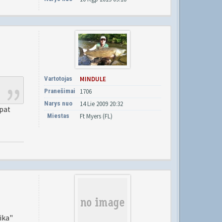
Vartotojas
MINDULE
Pranešimai
1706
Narys nuo
14 Lie 2009 20:32
 pat
Miestas
Ft Myers (FL)
ika"