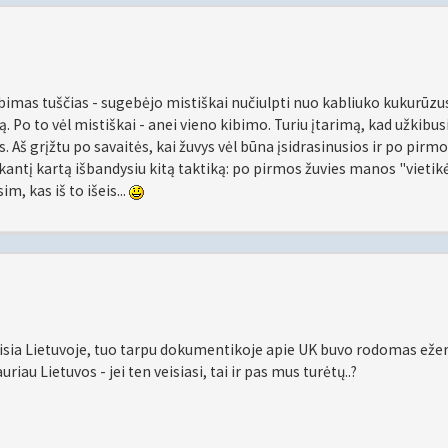
ibimas tuščias - sugebėjo mistiškai nučiulpti nuo kabliuko kukurūzus
 Po to vėl mistiškai - anei vieno kibimo. Turiu įtarimą, kad užkibus
s. Aš grįžtu po savaitės, kai žuvys vėl būna įsidrasinusios ir po pirmo
 Sekantį kartą išbandysiu kitą taktiką: po pirmos žuvies manos "vietikė
m, kas iš to išeis...
eisia Lietuvoje, tuo tarpu dokumentikoje apie UK buvo rodomas ežer
uriau Lietuvos - jei ten veisiasi, tai ir pas mus turėtų..?