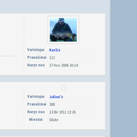
Vartotojas
Karšis
Pranešimai
112
Narys nuo
27 Kov 2006 20:14
Vartotojas
Julius's
Pranešimai
388
Narys nuo
13 Bir 2011 22:26
Miestas
Silute