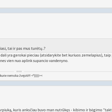
iasi, tai ir pas mus turėtų..?
et dali yra gerokai pieciau (atsidarykite bet kuriuos zemelapius), taip
snes vien nuo aplink supancio vandenyno.
kurie nemoka žvejoti!!! <º)))))><
ą karpiuką, kuris anksčiau buvo man nutrūkęs - kibimo ir bėgimo "takt