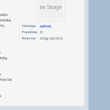
nukės
uputuką
mi,
Vartotojas
zydriusj
Pranešimai
29
Narys nuo
10 Rgp 2015 09:18
ė
iokų.
o
etos tai
s