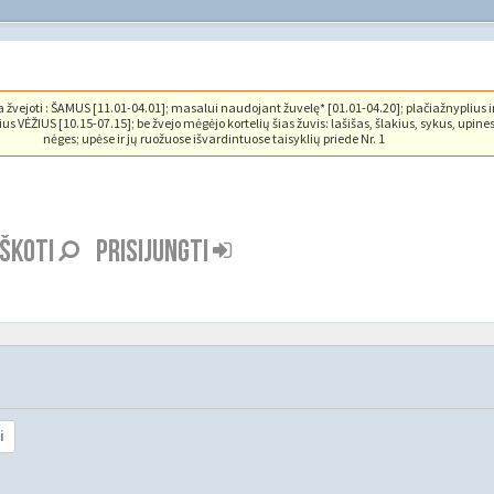
vejoti : ŠAMUS [11.01-04.01]; masalui naudojant žuvelę* [01.01-04.20]; plačiažnyplius i
us VĖŽIUS [10.15-07.15]; be žvejo mėgėjo kortelių šias žuvis: lašišas, šlakius, sykus, upine
nėges; upėse ir jų ruožuose išvardintuose taisyklių priede Nr. 1
EŠKOTI
PRISIJUNGTI
i