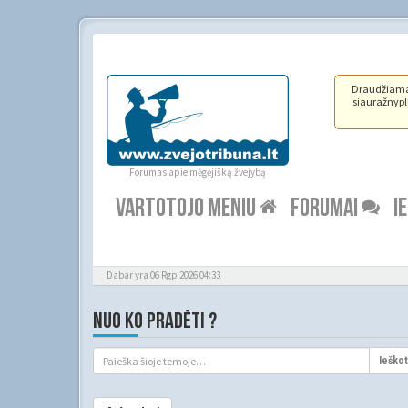
Draudžiama ž
siauražnypli
Forumas apie mėgėjišką žvejybą
VARTOTOJO MENIU
FORUMAI
I
Dabar yra 06 Rgp 2026 04:33
NUO KO PRADĖTI ?
Ieškot