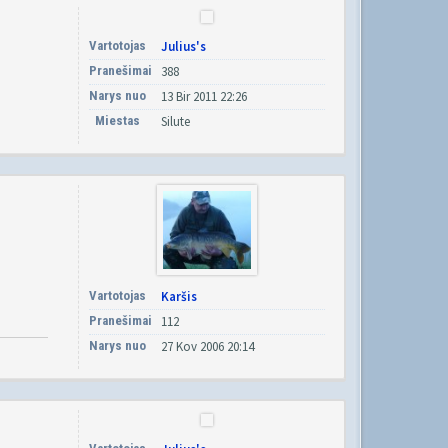
Vartotojas
Julius's
Pranešimai
388
Narys nuo
13 Bir 2011 22:26
Miestas
Silute
Vartotojas
Karšis
Pranešimai
112
Narys nuo
27 Kov 2006 20:14