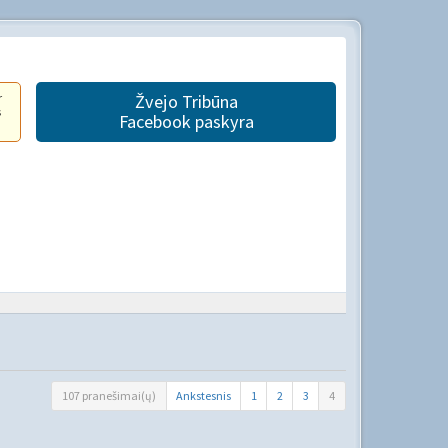
r
Žvejo Tribūna
s
Facebook paskyra
107 pranešimai(ų)
Ankstesnis
1
2
3
4