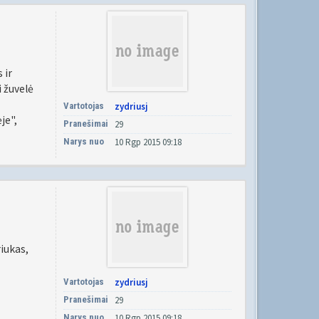
 ir
i žuvelė
Vartotojas
zydriusj
je",
Pranešimai
29
Narys nuo
10 Rgp 2015 09:18
iukas,
Vartotojas
zydriusj
Pranešimai
29
Narys nuo
10 Rgp 2015 09:18