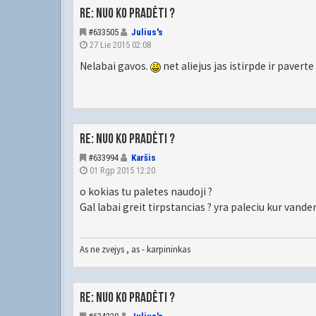
Re: Nuo ko pradėti ?
#633505
Julius's
27 Lie 2015 02:08
Nelabai gavos.
net aliejus jas istirpde ir paverte 
Re: Nuo ko pradėti ?
#633994
Karšis
01 Rgp 2015 12:20
o kokias tu paletes naudoji ?
Gal labai greit tirpstancias ? yra paleciu kur vande
As ne zvejys , as - karpininkas
Re: Nuo ko pradėti ?