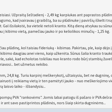
 veisiasi. Užpraitą šeštadienį - 2,49 kg karpiukas ant paprastos plūdi
ugsmo, kad įvairavau į graibštą, ba su plūdinuke į paviršių iškelti tr
 Gal išsilakstė, ba vietelė netoli kranto. Kitą dieną atvykau su sūnu
 į kibimo vietą, pamečiau jauko ir po keliolikos minučių - 1,25 kg.
u plūdinę, kol taisiau fideriuką - kibimas. Pakirtau, ple, kaip dėjo į
šio kibimo daugiau anei vieno, kaip užkerėta. Sūnus šalia kranto trauk
ele, sakė, kad echolotas tolėliau nuo kranto rodo būrį stambių žuvel
iavosi... bet užmetus nekibo.
mm, 24,8 kg. Turiu karpinį meškerykotį, užtaisysiu, bet ne dugninę, 
airuoti į reikiamą vietą ir ten pamėtyti jauko - nuo meškeriojimo vi
ą laisvo laiko - išbandysiu...
pompų PVA "rankovėms". Jomis labai patogu iš pašaro ir PVA dešra
ir ant savo pastiprintos plūdinės, nors šiaip skirta dugninėms...