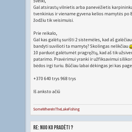
Sveiki,
Gal atsirastų vilnietis arba panevėžietis karpininka
tvenkinius ir viename gyvena kelios mamytės po 
žodžiu tik veisimuisi.
Prie reikalo,
Gal kas galėtų surišti 2 sistemėles, kad aš galėčiau
bandyti suvilioti ta mamytę? Skolingas nelikčiau
10 parduot galėtumėt pragręžtų, kad aš tik užsiver
patarimo. Pravėrimui yranki ir užfiksavimui silikon
bėdos irgi turiu. Būčiau labai dėkingas jei kas pag
+370 640 trys 968 trys
Iš anksto ačiū
SomeWhereInTheLakeFishing
Re: Nuo ko pradėti ?