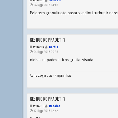
#634220
Julius's
04 Rgp 2015 14:48
Peletem granuliuoto pasaro vadinti turbut ir nere
Re: Nuo ko pradėti ?
#634234
Karšis
04 Rgp 2015 20:38
niekas nepades - tirps greitai visada
As ne zvejys , as - karpininkas
Re: Nuo ko pradėti ?
#634810
Rapalas
12 Rgp 2015 12:42