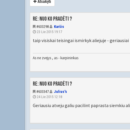
Atsakyti
Re: Nuo ko pradėti ?
#633298
Karšis
23 Lie 2015 19:17
taip visiskai teisingai ismirkyk aliejuje - geriausiai ka
As ne zvejys , as - karpininkas
Re: Nuo ko pradėti ?
#633347
Julius's
24 Lie 2015 12:18
Geriausiu atveju galiu pacilint paprasta siemkiu al