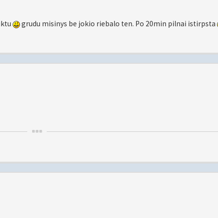
iktu
grudu misinys be jokio riebalo ten. Po 20min pilnai istirpsta