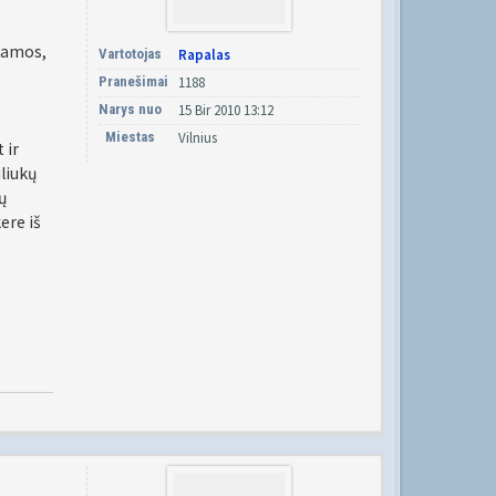
iamos,
Vartotojas
Rapalas
Pranešimai
1188
Narys nuo
15 Bir 2010 13:12
Miestas
Vilnius
 ir
liukų
ų
ere iš