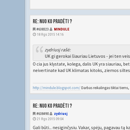
Re: Nuo ko pradėti ?
#638323
MINDULE
18 Rgs 2015 14:16
zydriusj rašė:
UK gi gerokai šiauriau Lietuvos - jei ten veis
O cia jus klystate, kolega, dalis UK yra siauriau, b
neivertinate kad UK klimatas kitoks, ziemos silte
http://mindule.blogspot.com/
Darbas reikalingas tiktai tiems, 
Re: Nuo ko pradėti ?
#638490
zydriusj
21 Rgs 2015 09:04
Gali būti... nesiginčysiu. Vakar, spėju, pagavau t