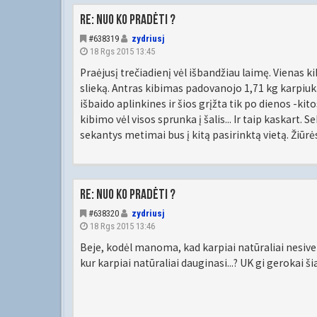
Re: Nuo ko pradėti ?
#638319
zydriusj
18 Rgs 2015 13:45
Praėjusį trečiadienį vėl išbandžiau laimę. Vienas k
slieką. Antras kibimas padovanojo 1,71 kg karpiuką.
išbaido aplinkines ir šios grįžta tik po dienos -kito
kibimo vėl visos sprunka į šalis... Ir taip kaskart.
sekantys metimai bus į kitą pasirinktą vietą. Žiūrėsi
Re: Nuo ko pradėti ?
#638320
zydriusj
18 Rgs 2015 13:46
Beje, kodėl manoma, kad karpiai natūraliai nesiv
kur karpiai natūraliai dauginasi...? UK gi gerokai šia