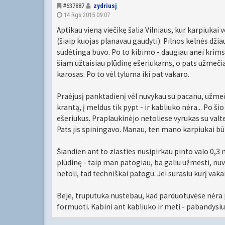
#637887
zydriusj
14 Rgs 2015 09:07
Aptikau vieną viečikę šalia Vilniaus, kur karpiukai
(šiaip kuojas planavau gaudyti). Pilnos kelnės džia
sudėtinga buvo. Po to kibimo - daugiau anei krimst.
šiam užtaisiau plūdinę ešeriukams, o pats užmečiau
karosas. Po to vėl tyluma iki pat vakaro.
Praėjusį panktadienį vėl nuvykau su pacanu, užmečia
krantą, į meldus tik pypt - ir kabliuko nėra... Po 
ešeriukus. Praplaukinėjo netoliese vyrukas su valt
Pats jis spiningavo. Manau, ten mano karpiukai būr
Šiandien ant to zlasties nusipirkau pinto valo 0,3 
plūdinę - taip man patogiau, ba galiu užmesti, nuv
netoli, tad techniškai patogu. Jei surasiu kurį vakar
Beje, truputuka nustebau, kad parduotuvėse nėra 
formuoti. Kabini ant kabliuko ir meti - pabandysiu 