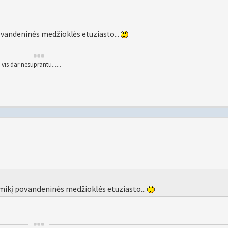
 povandeninės medžioklės etuziasto...
vis dar nesuprantu......
laimikį povandeninės medžioklės etuziasto...