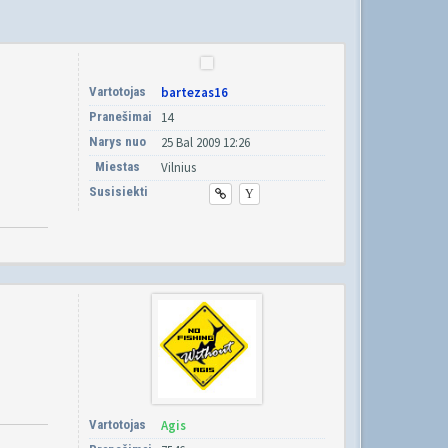
Vartotojas
bartezas16
Pranešimai
14
Narys nuo
25 Bal 2009 12:26
Miestas
Vilnius
Susisiekti
Vartotojas
Agis