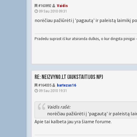
#163892
Vaidis
09 Sau 2010 09:31
norėčiau pažiūrėti į 'pagautą' ir paleistą laimikį
Pradedu suprast iš kur atsiranda dulkės, o kur dingsta pinigai - 
Re: Neizvyno.lt (Aukstaitijos NP)
#164035
bartezas16
09 Sau 2010 19:31
Vaidis rašė:
norėčiau pažiūrėti į 'pagautą' ir paleistą 
Apie tai kalbeta jau yra šiame forume.