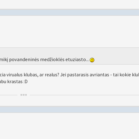
laimikį povandeninės medžioklės etuziasto...
a virualus klubas, ar realus? Jei pastarasis avriantas - tai kokie kl
lubu krastas :D