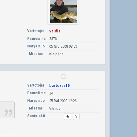
Vartotojas
Vaidis
Pranešimai
3376
Narys nuo
05 Gru 2008 08:09
Miestas
Klaipėda
Vartotojas
bartezas16
Pranešimai
14
Narys nuo
25 Bal 2009 12:26
Miestas
Vilnius
Susisiekti