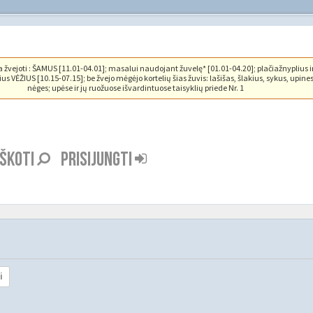
vejoti : ŠAMUS [11.01-04.01]; masalui naudojant žuvelę* [01.01-04.20]; plačiažnyplius i
us VĖŽIUS [10.15-07.15]; be žvejo mėgėjo kortelių šias žuvis: lašišas, šlakius, sykus, upine
nėges; upėse ir jų ruožuose išvardintuose taisyklių priede Nr. 1
EŠKOTI
PRISIJUNGTI
i