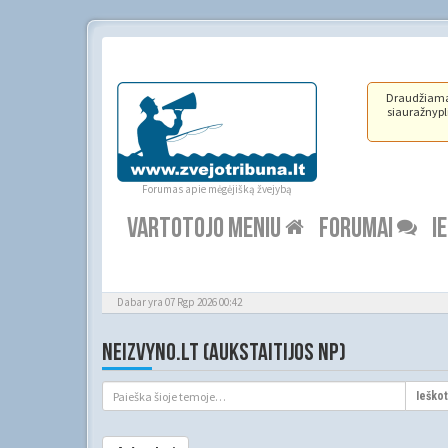
Draudžiama ž
siauražnypli
Forumas apie mėgėjišką žvejybą
VARTOTOJO MENIU
FORUMAI
I
Dabar yra 07 Rgp 2026 00:42
NEIZVYNO.LT (AUKSTAITIJOS NP)
Ieškot