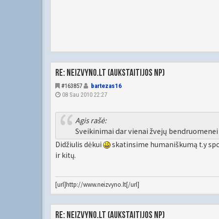
Re: Neizvyno.lt (Aukstaitijos NP)
#163857
bartezas16
08 Sau 2010 22:27
Agis rašė:
Sveikinimai dar vienai žvejų bendruomene
Didžiulis dėkui
skatinsime humaniškumą t.y sport
ir kitų.
[url]http://www.neizvyno.lt[/url]
Re: Neizvyno.lt (Aukstaitijos NP)