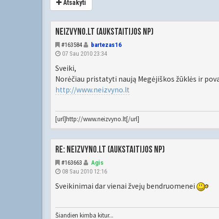
Atsakyti
Neizvyno.lt (Aukstaitijos NP)
#163584
bartezas16
07 Sau 2010 23:34
Sveiki,
Norėčiau pristatyti naują Megėjiškos žūklės ir pov
http://www.neizvyno.lt
[url]http://www.neizvyno.lt[/url]
Re: Neizvyno.lt (Aukstaitijos NP)
#163663
Agis
08 Sau 2010 12:16
Sveikinimai dar vienai žvejų bendruomenei
Šiandien kimba kitur...