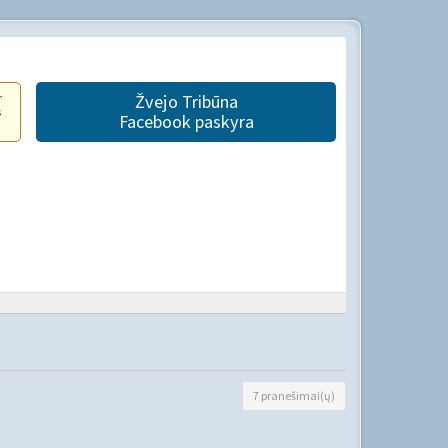
r
Žvejo Tribūna
s
Facebook paskyra
7 pranešimai(ų)