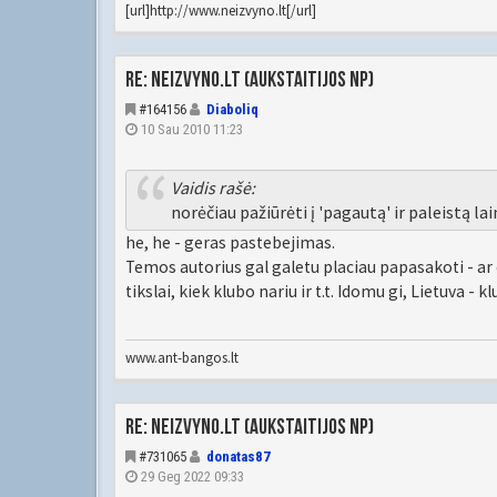
[url]http://www.neizvyno.lt[/url]
Re: Neizvyno.lt (Aukstaitijos NP)
#164156
Diaboliq
10 Sau 2010 11:23
Vaidis rašė:
norėčiau pažiūrėti į 'pagautą' ir paleistą 
he, he - geras pastebejimas.
Temos autorius gal galetu placiau papasakoti - ar ci
tikslai, kiek klubo nariu ir t.t. Idomu gi, Lietuva - k
www.ant-bangos.lt
Re: Neizvyno.lt (Aukstaitijos NP)
#731065
donatas87
29 Geg 2022 09:33