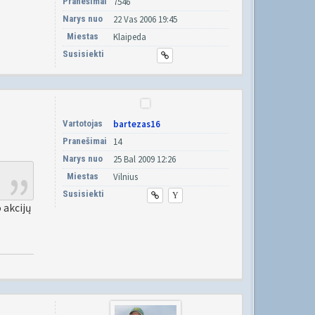
Pranešimai
7546
Narys nuo
22 Vas 2006 19:45
Miestas
Klaipeda
Susisiekti
Vartotojas
bartezas16
Pranešimai
14
Narys nuo
25 Bal 2009 12:26
Miestas
Vilnius
Susisiekti
 akcijų