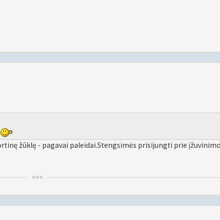
i
inę žūklę - pagavai paleidai.Stengsimės prisijungti prie įžuvinimo