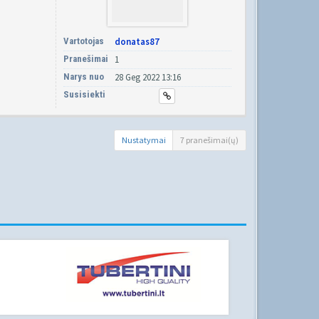
Vartotojas
donatas87
Pranešimai
1
Narys nuo
28 Geg 2022 13:16
Susisiekti
Nustatymai
7 pranešimai(ų)