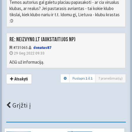
Temos autorius gal galetu placiau papasakoti - ar cia virualus
klubas, ar realus? Jei pastarasis avriantas - tai kokie klubo
tikslai, kiek klubo nariu ir t.t. Idomu gi, Lietuva - klubu krastas
:D
Re: Neizvyno.lt (Aukstaitijos NP)
#731065
donatas87
29 Geg 2022 09:33
Ačiū už informaciją.
Puslapis
1
iš
1
7 pranešimai(ų)
Atsakyti
Grįžti į