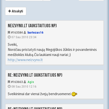
Atsakyti
Neizvyno.lt (Aukstaitijos NP)
#163584
bartezas16
07 Sau 2010 23:34
Sveiki,
Norėčiau pristatyti naują Megėjiškos žūklės ir povandeninės
medžioklės klubą.Čia laukiami nauji nariai ;)
http://www.neizvyno.lt
Re: Neizvyno.lt (Aukstaitijos NP)
#163663
Agis
08 Sau 2010 12:16
Sveikinimai dar vienai žvejų bendruomenei