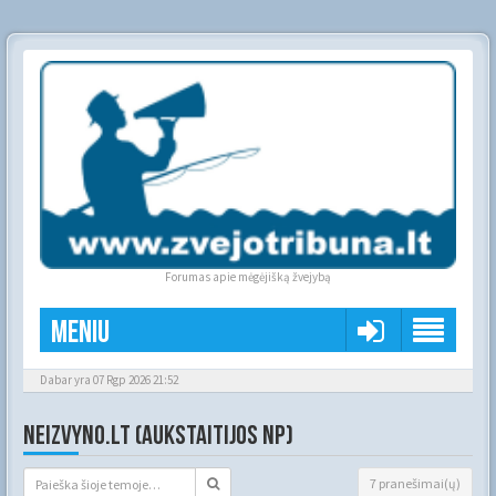
Forumas apie mėgėjišką žvejybą
Meniu
Dabar yra 07 Rgp 2026 21:52
NEIZVYNO.LT (AUKSTAITIJOS NP)
7 pranešimai(ų)