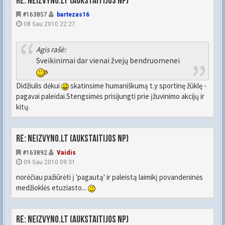
Re: Neizvyno.lt (Aukstaitijos NP)
#163857
bartezas16
08 Sau 2010 22:27
Agis rašė:
Sveikinimai dar vienai žvejų bendruomenei
Didžiulis dėkui
skatinsime humaniškumą t.y sportinę žūklę -
pagavai paleidai.Stengsimės prisijungti prie įžuvinimo akcijų ir
kitų.
Re: Neizvyno.lt (Aukstaitijos NP)
#163892
Vaidis
09 Sau 2010 09:31
norėčiau pažiūrėti į 'pagautą' ir paleistą laimikį povandeninės
medžioklės etuziasto...
Re: Neizvyno.lt (Aukstaitijos NP)