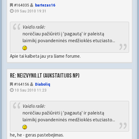
#164035
bartezas16
09 Sau 2010 19:31
Vaidis rašė:
norėčiau pažiūrėti į 'pagautą' ir paleistą
laimikį povandeninės medžioklės etuziasto...
Apie tai kalbeta jau yra šiame forume.
Re: Neizvyno.lt (Aukstaitijos NP)
#164156
Diaboliq
10 Sau 2010 11:23
Vaidis rašė:
norėčiau pažiūrėti į 'pagautą' ir paleistą
laimikį povandeninės medžioklės etuziasto...
he, he - geras pastebejimas.