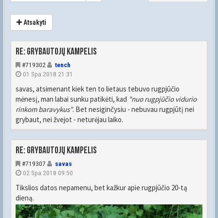
Atsakyti
Re: Grybautojų kampelis
#719302
tench
01 Spa 2018 21:31
savas, atsimenant kiek ten to lietaus tebuvo rugpjūčio
mėnesį, man labai sunku patikėti, kad
"nuo rugpjūčio vidurio
rinkom baravykus"
. Bet nesiginčysiu - nebuvau rugpjūtį nei
grybaut, nei žvejot - neturėjau laiko.
Re: Grybautojų kampelis
#719307
savas
02 Spa 2018 09:50
Tikslios datos nepamenu, bet kažkur apie rugpjūčio 20-tą
dieną.