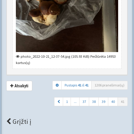
photo_2022-10-21_12-37-54.jpg (105.93 KiB) Peržiūrėta 14953
kartus(ų)
Puslapis
41
iš
41
1206 pranešimai(ų)
Atsakyti
1
...
37
38
39
40
41
Grįžti į