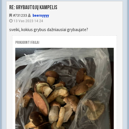
Re: Grybautojų kampelis
#731233
beernyyyy
13 Vas 2023 14:24
sveiki, kokius grybus dažniausiai grybaujate?
Prikabinti failai