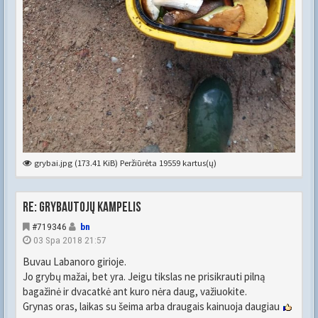
grybai.jpg (173.41 KiB) Peržiūrėta 19559 kartus(ų)
Re: Grybautojų kampelis
#719346
bn
03 Spa 2018 21:57
Buvau Labanoro girioje.
Jo grybų mažai, bet yra. Jeigu tikslas ne prisikrauti pilną
bagažinė ir dvacatkė ant kuro nėra daug, važiuokite.
Grynas oras, laikas su šeima arba draugais kainuoja daugiau