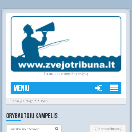
Forumas apie mėgėjišką žvejybą
Meniu
Dabar yra 09 Rgp 2026 15:09
GRYBAUTOJŲ KAMPELIS
1206 pranešimai(ų)