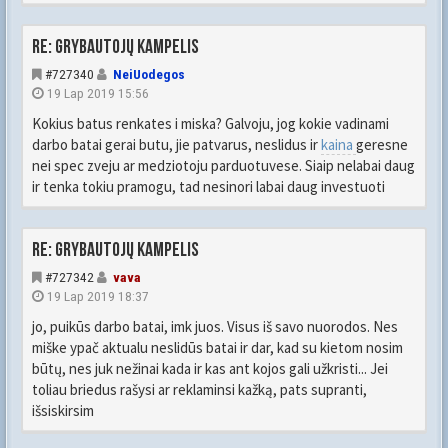
Re: Grybautojų kampelis
#727340
NeiUodegos
19 Lap 2019 15:56
Kokius batus renkates i miska? Galvoju, jog kokie vadinami
darbo batai gerai butu, jie patvarus, neslidus ir
kaina
geresne
nei spec zveju ar medziotoju parduotuvese. Siaip nelabai daug
ir tenka tokiu pramogu, tad nesinori labai daug investuoti
Re: Grybautojų kampelis
#727342
vava
19 Lap 2019 18:37
jo, puikūs darbo batai, imk juos. Visus iš savo nuorodos. Nes
miške ypač aktualu neslidūs batai ir dar, kad su kietom nosim
būtų, nes juk nežinai kada ir kas ant kojos gali užkristi... Jei
toliau briedus rašysi ar reklaminsi kažką, pats supranti,
išsiskirsim