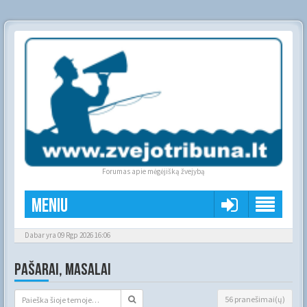
Forumas apie mėgėjišką žvejybą
Meniu
Dabar yra 09 Rgp 2026 16:06
PAŠARAI, MASALAI
56 pranešimai(ų)