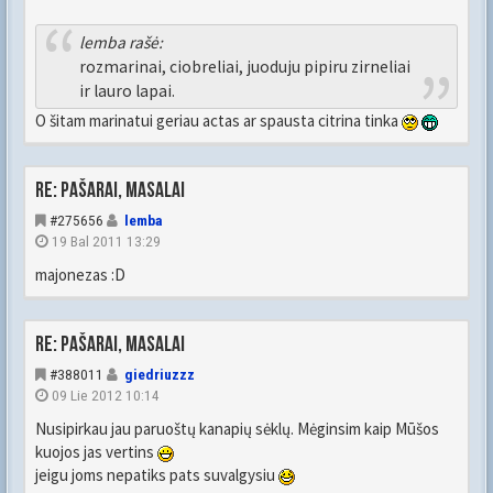
lemba rašė:
rozmarinai, ciobreliai, juoduju pipiru zirneliai
ir lauro lapai.
O šitam marinatui geriau actas ar spausta citrina tinka
Re: Pašarai, masalai
#275656
lemba
19 Bal 2011 13:29
majonezas :D
Re: Pašarai, masalai
#388011
giedriuzzz
09 Lie 2012 10:14
Nusipirkau jau paruoštų kanapių sėklų. Mėginsim kaip Mūšos
kuojos jas vertins
jeigu joms nepatiks pats suvalgysiu