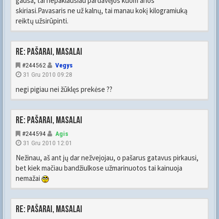
gausa, tai nepaklausiau pardavėjos kuom anos
skiriasi.Pavasaris ne už kalnų, tai manau kokį kilogramiuką
reiktų užsirūpinti.
Re: Pašarai, masalai
#244562
Vegys
31 Gru 2010 09:28
negi pigiau nei žūklęs prekėse ??
Re: Pašarai, masalai
#244594
Agis
31 Gru 2010 12:01
Nežinau, aš ant jų dar nežvejojau, o pašarus gatavus pirkausi,
bet kiek mačiau bandžiulkose užmarinuotos tai kainuoja
nemažai
Re: Pašarai, masalai