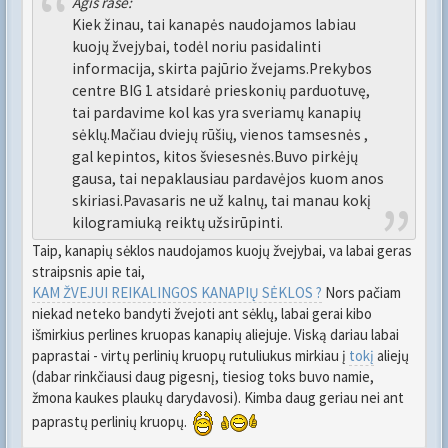
Agis rašė:
Kiek žinau, tai kanapės naudojamos labiau
kuojų žvejybai, todėl noriu pasidalinti
informacija, skirta pajūrio žvejams.Prekybos
centre BIG 1 atsidarė prieskonių parduotuvę,
tai pardavime kol kas yra sveriamų kanapių
sėklų.Mačiau dviejų rūšių, vienos tamsesnės ,
gal kepintos, kitos šviesesnės.Buvo pirkėjų
gausa, tai nepaklausiau pardavėjos kuom anos
skiriasi.Pavasaris ne už kalnų, tai manau kokį
kilogramiuką reiktų užsirūpinti.
Taip, kanapių sėklos naudojamos kuojų žvejybai, va labai geras
straipsnis apie tai,
KAM ŽVEJUI REIKALINGOS KANAPIŲ SĖKLOS ?
Nors pačiam
niekad neteko bandyti žvejoti ant sėklų, labai gerai kibo
išmirkius perlines kruopas kanapių aliejuje. Viską dariau labai
paprastai - virtų perlinių kruopų rutuliukus mirkiau į
tokį
aliejų
(dabar rinkčiausi daug pigesnį, tiesiog toks buvo namie,
žmona kaukes plaukų darydavosi). Kimba daug geriau nei ant
paprastų perlinių kruopų.