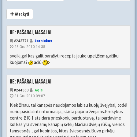
Atsakyti
Re: Pašarai, masalai
#243771
karpiukas
28 Gru 2010 14:35
sveiki,gal kas galit parašyti recepta jauko upei,žiemą,aišku
kuojoms?
ačiū
Re: Pašarai, masalai
#244560
Agis
31 Gru 2010 09:07
Kiek žinau, tai kanapės naudojamos labiau kuojų žvejybai, todėl
noriu pasidalinti informacija, skirta pajūrio žvejams.Prekybos
centre BIG 1 atsidarė prieskonių parduotuvę, tai pardavime
kol kas yra sveriamų kanapių sėklų.Mačiau dviejų rūšių, vienos
tamsesnės , gal kepintos, kitos šviesesnės.Buvo pirkėjų