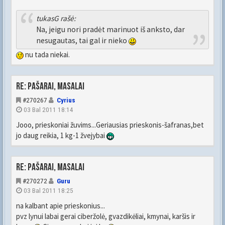
tukasG rašė:
Na, jeigu nori pradėt marinuot iš anksto, dar
nesugautas, tai gal ir nieko
nu tada niekai.
Re: Pašarai, masalai
#270267
Cyrius
03 Bal 2011 18:14
Jooo, prieskoniai žuvims...Geriausias prieskonis-šafranas,bet
jo daug reikia, 1 kg-1 žvejybai
Re: Pašarai, masalai
#270272
Guru
03 Bal 2011 18:25
na kalbant apie prieskonius...
pvz lynui labai gerai ciberžolė, gvazdikėliai, kmynai, karšis ir