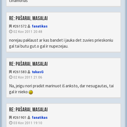
cinamonas
Re: Pašarai, masalai
#261572
fanatikas
02 Kov 2011 20:48
norejau paklaust ar kas bandet i jauka det zuvies prieskoniu
gal tai butu gut.o gal ir nupezejau.
Re: Pašarai, masalai
#261583
tukasG
02 Kov 2011 21:06
Na, jeigu nori pradėt marinuot iš anksto, dar nesugautas, tai
gal ir nieko
Re: Pašarai, masalai
#261901
fanatikas
03 Kov 2011 19:10