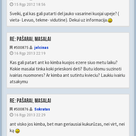
15 Rgp 2012 18:56
Sveiki, gal kas gali patarti del jauko vasarinei kuojai upeje? (
vieta- Levuo, tekme- vidutine). Dekui uz informacija.
Re: Pašarai, masalai
#500875
jelcinas
16 Rgp 2013 22:19
Kas gali patart ant ko kimba kuojos ezere siuo metu laiku?
Kokie masalai tinka koki prieskoni deti? Butu idomu suzinoti
ivairias nuomones? Ar kimba ant sutintu kvieciu? Laukiu ivairiu
atsakymu
Re: Pašarai, masalai
#500876
Sokratas
16 Rgp 2013 22:29
ant visko jos kimba, bet man geriausiai kukurūzas, nei virt, nei
ką