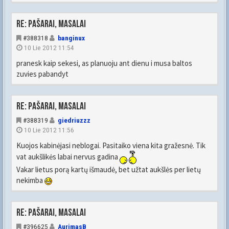
Re: Pašarai, masalai
#388318
banginux
10 Lie 2012 11:54
pranesk kaip sekesi, as planuoju ant dienu i musa baltos
zuvies pabandyt
Re: Pašarai, masalai
#388319
giedriuzzz
10 Lie 2012 11:56
Kuojos kabinėjasi neblogai. Pasitaiko viena kita gražesnė. Tik
vat aukšlikės labai nervus gadina
Vakar lietus porą kartų išmaudė, bet užtat aukšlės per lietų
nekimba
Re: Pašarai, masalai
#396625
AurimasB