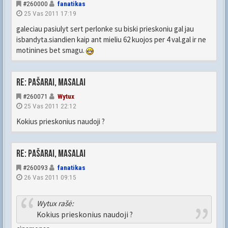
#260000
fanatikas
25 Vas 2011 17:19
galeciau pasiulyt sert perlonke su biski prieskoniu gal jau
isbandyta.siandien kaip ant mieliu 62 kuojos per 4 val.gal ir ne
motinines bet smagu.
Re: Pašarai, masalai
#260071
Wytux
25 Vas 2011 22:12
Kokius prieskonius naudoji ?
Re: Pašarai, masalai
#260093
fanatikas
26 Vas 2011 09:15
Wytux rašė:
Kokius prieskonius naudoji ?