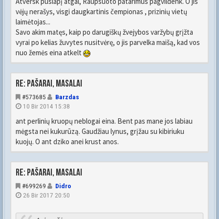
Atversk puslapį atgal, Raupsuoto patarimus pagvildenk. O jis
vėjų nerašys, visgi daugkartinis čempionas , prizinių vietų
laimėtojas...
Savo akim matęs, kaip po darugiškų žvejybos varžybų grįžta
vyrai po kelias žuvytes nusitvėrę, o jis parvelka maišą, kad vos
nuo žemės eina atkelt
Re: Pašarai, masalai
#573685
Barzdas
10 Bir 2014 15:38
ant perlinių kruopų neblogai eina. Bent pas mane jos labiau
mėgsta nei kukurūzą. Gaudžiau lynus, grįžau su kibiriuku
kuojų. O ant dziko anei krust anos.
Re: Pašarai, masalai
#699269
Didro
26 Bir 2017 20:50