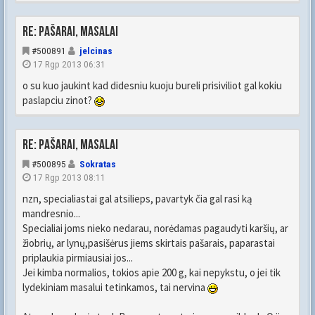
Re: Pašarai, masalai
#500891
jelcinas
17 Rgp 2013 06:31
o su kuo jaukint kad didesniu kuoju bureli prisiviliot gal kokiu
paslapciu zinot?
Re: Pašarai, masalai
#500895
Sokratas
17 Rgp 2013 08:11
nzn, specialiastai gal atsilieps, pavartyk čia gal rasi ką
mandresnio...
Specialiai joms nieko nedarau, norėdamas pagaudyti karšių, ar
žiobrių, ar lynų,pasišėrus jiems skirtais pašarais, paparastai
priplaukia pirmiausiai jos...
Jei kimba normalios, tokios apie 200 g, kai nepykstu, o jei tik
lydekiniam masalui tetinkamos, tai nervina