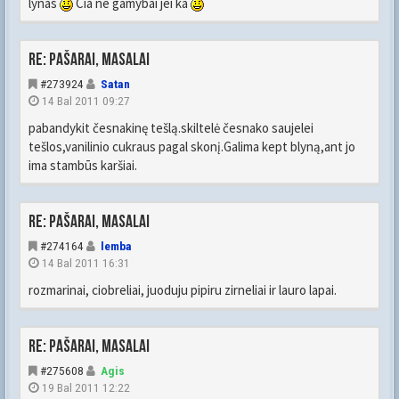
lynas
Cia ne gamybai jei ka
Re: Pašarai, masalai
#273924
Satan
14 Bal 2011 09:27
pabandykit česnakinę tešlą.skiltelė česnako saujelei
tešlos,vanilinio cukraus pagal skonį.Galima kept blyną,ant jo
ima stambūs karšiai.
Re: Pašarai, masalai
#274164
lemba
14 Bal 2011 16:31
rozmarinai, ciobreliai, juoduju pipiru zirneliai ir lauro lapai.
Re: Pašarai, masalai
#275608
Agis
19 Bal 2011 12:22