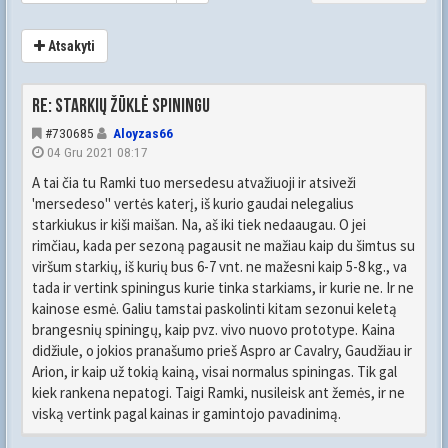
Atsakyti
Re: Starkių žūklė spiningu
#730685
Aloyzas66
04 Gru 2021 08:17
A tai čia tu Ramki tuo mersedesu atvažiuoji ir atsiveži
'mersedeso" vertės katerį, iš kurio gaudai nelegalius
starkiukus ir kiši maišan. Na, aš iki tiek nedaaugau. O jei
rimčiau, kada per sezoną pagausit ne mažiau kaip du šimtus su
viršum starkių, iš kurių bus 6-7 vnt. ne mažesni kaip 5-8 kg., va
tada ir vertink spiningus kurie tinka starkiams, ir kurie ne. Ir ne
kainose esmė. Galiu tamstai paskolinti kitam sezonui keletą
brangesnių spiningų, kaip pvz. vivo nuovo prototype. Kaina
didžiule, o jokios pranašumo prieš Aspro ar Cavalry, Gaudžiau ir
Arion, ir kaip už tokią kainą, visai normalus spiningas. Tik gal
kiek rankena nepatogi. Taigi Ramki, nusileisk ant žemės, ir ne
viską vertink pagal kainas ir gamintojo pavadinimą.