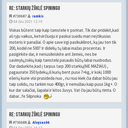
Re: Starkių žūklė spiningu
#730687
ramkis
04 Gru 2021 12:19
Viskas būtent taip kaip tamstele ir porinat. Tik dar pridėkit,kad
aš ryju vaikus, ketvirčiuoju ir paskui suėdu man neįtikusias
moteris ir panašiai. O apie save irgi pasikuklinot, ką jau ten tik
200, kodėl ne 500? Ir didelių tų labai mažas procentas. Ir
pasigirkite dar, ir nenusileiskite ant žemės, nes be
savimylų,tokių kaip tamstelė pasaulis būtų labai nuobodus.
Dar dadurkite,kad į tarpus tarp 200 starkių(NE MAŽIAU) ,
pagaunate 350 lydekų,iš kurių bent pusė 7+kg, ir kokį 1000
ešerių kurie visi prasideda nuo , nu nuo kiek čia dabar būtu jau
taip solidu, nu tarkim nuo 400gr, ir nemažiau kaip pusė 1kg+. O
kur dar salačiai, šapalai ir kitos žuvys. Vat čia jau būtų rimta. O
dabar...fe Silpnoka
Re: Starkių žūklė spiningu
#730688
Aloyzas66
04 Gru 2021 16:12