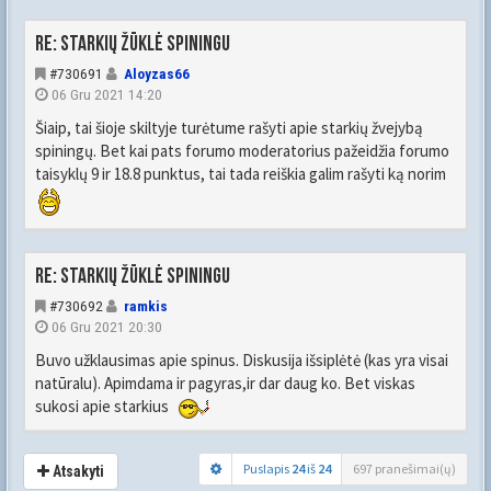
Re: Starkių žūklė spiningu
#730691
Aloyzas66
06 Gru 2021 14:20
Šiaip, tai šioje skiltyje turėtume rašyti apie starkių žvejybą
spiningų. Bet kai pats forumo moderatorius pažeidžia forumo
taisyklų 9 ir 18.8 punktus, tai tada reiškia galim rašyti ką norim
Re: Starkių žūklė spiningu
#730692
ramkis
06 Gru 2021 20:30
Buvo užklausimas apie spinus. Diskusija išsiplėtė (kas yra visai
natūralu). Apimdama ir pagyras,ir dar daug ko. Bet viskas
sukosi apie starkius
Puslapis
24
iš
24
697 pranešimai(ų)
Atsakyti