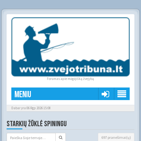
Forumas apie mėgėjišką žvejybą
Meniu
Dabar yra 06 Rgp 2026 15:08
STARKIŲ ŽŪKLĖ SPININGU
697 pranešimai(ų)