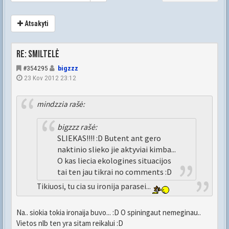
Atsakyti
Re: Smiltelė
#354295
bigzzz
23 Kov 2012 23:12
mindzzia rašė:
bigzzz rašė:
SLIEKAS!!!! :D Butent ant gero
naktinio slieko jie aktyviai kimba...
O kas liecia ekologines situacijos
tai ten jau tikrai no comments :D
Tikiuosi, tu cia su ironija parasei...
Na.. siokia tokia ironaija buvo... :D O spiningaut nemeginau..
Vietos nlb ten yra sitam reikalui :D