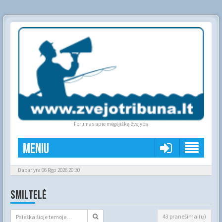
Forumas apie mėgėjišką žvejybą
Meniu
Dabar yra 06 Rgp 2026 20:30
SMILTELĖ
43 pranešimai(ų)