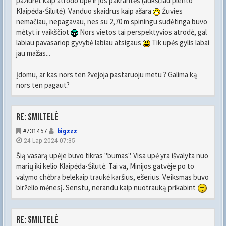
pažiūrėt kaip atrodo upė ir jos pakrantės (aukščiau plento
Klaipėda-Šilutė). Vanduo skaidrus kaip ašara
Žuvies
nemačiau, nepagavau, nes su 2,70 m spiningu sudėtinga buvo
mėtyt ir vaikščiot
Nors vietos tai perspektyvios atrodė, gal
labiau pavasariop gyvybė labiau atsigaus
Tik upės gylis labai
jau mažas...
Įdomu, ar kas nors ten žvejoja pastaruoju metu ? Galima ką
nors ten pagaut?
Re: Smiltelė
#731457
bigzzz
24 Lap 2024 07:35
Šią vasarą upėje buvo tikras "bumas". Visa upė yra išvalyta nuo
marių iki kelio Klaipėda-Šilutė. Tai va, Minijos gatvėje po to
valymo chėbra belekaip traukė karšius, ešerius. Veiksmas buvo
birželio mėnesį. Senstu, nerandu kaip nuotrauką prikabint
Re: Smiltelė