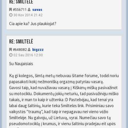
Re: Smiltelė
#556711
savas
30 Kov 2014 21:42
Cia apie ka? Jus plaukiojat?
Re: Smiltelė
#648082
bigzzz
02 Sau 2016 12:00
Su Naujaisiais
Ką gi kolegos, šimtą metų nebuvau šitame forume, todėl noriu
papasakoti kokį nežmonišką orgazmą patyriau vasarą.
Gavosi taip, kad nuvažiavau vasarą į Kiškėnų mišką pasivažinėt
su motociklu. Dokumentų jokių neturiu, tad pasivažinėju miško
takais, ir man to kaip ir užtenka :D Pastebėjau, kad tenai yra
labai daug šaltinių, kurie teka Smiltelės link. Prisiminiau savo
vaikystės "traumą", kad taip ir nepagavau nei vieno vėžio
Smiltelėje. Nu galvoju, už Lietuvą, vyrai. Numečiau savo tą
pseudomotociklą į krumus, ir vienu šaltiniu pradejau eit upės