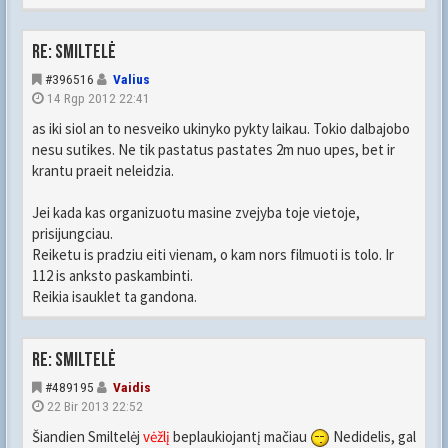
Re: Smiltelė
#396516
Valius
14 Rgp 2012 22:41
as iki siol an to nesveiko ukinyko pykty laikau. Tokio dalbajobo
nesu sutikes. Ne tik pastatus pastates 2m nuo upes, bet ir
krantu praeit neleidzia.
Jei kada kas organizuotu masine zvejyba toje vietoje,
prisijungciau.
Reiketu is pradziu eiti vienam, o kam nors filmuoti is tolo. Ir
112 is anksto paskambinti.
Reikia isauklet ta gandona.
Re: Smiltelė
#489195
Vaidis
22 Bir 2013 22:52
Šiandien Smiltelėj
vėžlį
beplaukiojantį mačiau
Nedidelis, gal