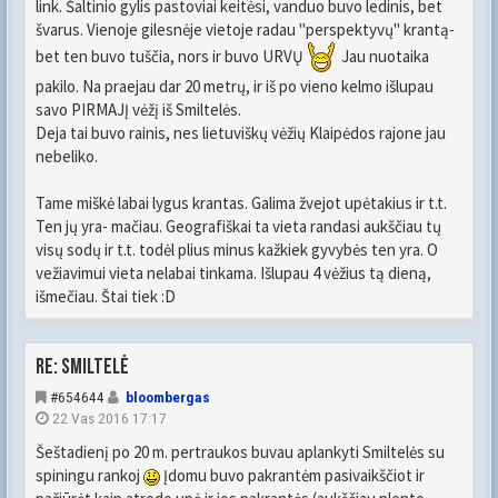
link. Šaltinio gylis pastoviai keitėsi, vanduo buvo ledinis, bet
švarus. Vienoje gilesnėje vietoje radau "perspektyvų" krantą-
bet ten buvo tuščia, nors ir buvo URVŲ
Jau nuotaika
pakilo. Na praejau dar 20 metrų, ir iš po vieno kelmo išlupau
savo PIRMAJĮ vėžį iš Smiltelės.
Deja tai buvo rainis, nes lietuviškų vėžių Klaipėdos rajone jau
nebeliko.
Tame miškė labai lygus krantas. Galima žvejot upėtakius ir t.t.
Ten jų yra- mačiau. Geografiškai ta vieta randasi aukščiau tų
visų sodų ir t.t. todėl plius minus kažkiek gyvybės ten yra. O
vežiavimui vieta nelabai tinkama. Išlupau 4 vėžius tą dieną,
išmečiau. Štai tiek :D
Re: Smiltelė
#654644
bloombergas
22 Vas 2016 17:17
Šeštadienį po 20 m. pertraukos buvau aplankyti Smiltelės su
spiningu rankoj
Įdomu buvo pakrantėm pasivaikščiot ir