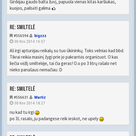
Girdėjau gaudo balta žuvį, papuola vienas kitas karšiukas,
kuojos, pailsėti galima
Re: Smiltelė
#556594
bigzzz
30 Kov 2014 16:57
Aš irgi apturėjau reikalų su tuo ūkininkų. Toks velnias kad bbd.
Tikrai reikia masinį žygi prie jo pakrantės organizuot. O kas
liečia vėžlį smiltelėje, tai čia geras! O.o po 3 litrų rašalo net
nieko panašaus nemačiau :D
Re: Smiltelė
#556631
Martiz
30 Kov 2014 18:27
nu kad tu irgi
po 3L rasalo, ju padangese reik ieskot, ne upely