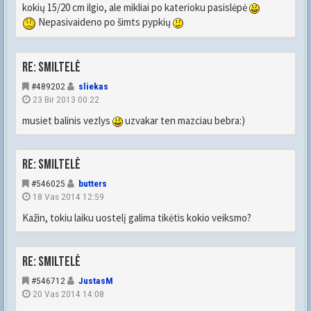
kokių 15/20 cm ilgio, ale mikliai po katerioku pasislėpė
Nepasivaideno po šimts pypkių
Re: Smiltelė
#489202
sliekas
23 Bir 2013 00:22
musiet balinis vezlys
uzvakar ten mazciau bebra:)
Re: Smiltelė
#546025
butters
18 Vas 2014 12:59
Kažin, tokiu laiku uostelį galima tikėtis kokio veiksmo?
Re: Smiltelė
#546712
JustasM
20 Vas 2014 14:08