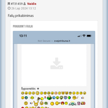
#731459
Vaidis
26 Lap 2024 13:12
Failų prikabinimas
Prikabinti failai