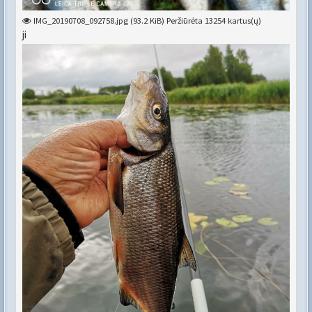
IMG_20190708_092758.jpg (93.2 KiB) Peržiūrėta 13254 kartus(ų)
ji