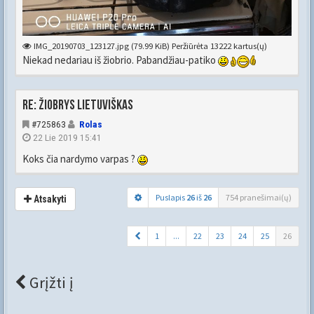
IMG_20190703_123127.jpg (79.99 KiB) Peržiūrėta 13222 kartus(ų)
Niekad nedariau iš žiobrio. Pabandžiau-patiko
Re: Žiobrys lietuviškas
#725863
Rolas
22 Lie 2019 15:41
Koks čia nardymo varpas ?
Puslapis
26
iš
26
754 pranešimai(ų)
Atsakyti
1
...
22
23
24
25
26
Grįžti į