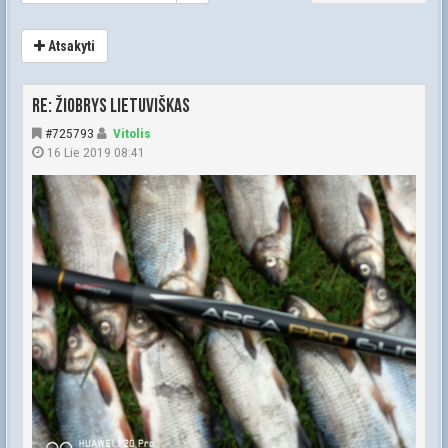
Atsakyti
Re: Žiobrys lietuviškas
#725793
Vitolis
16 Lie 2019 08:41