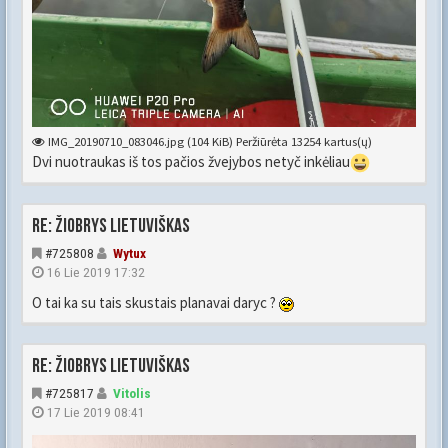
IMG_20190710_083046.jpg (104 KiB) Peržiūrėta 13254 kartus(ų)
Dvi nuotraukas iš tos pačios žvejybos netyč inkėliau
Re: Žiobrys lietuviškas
#725808
Wytux
16 Lie 2019 17:32
O tai ka su tais skustais planavai daryc ?
Re: Žiobrys lietuviškas
#725817
Vitolis
17 Lie 2019 08:41