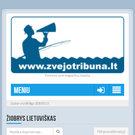
Forumas apie mėgėjišką žvejybą
Meniu
Dabar yra 06 Rgp 2026 05:13
ŽIOBRYS LIETUVIŠKAS
754 pranešimai(ų)