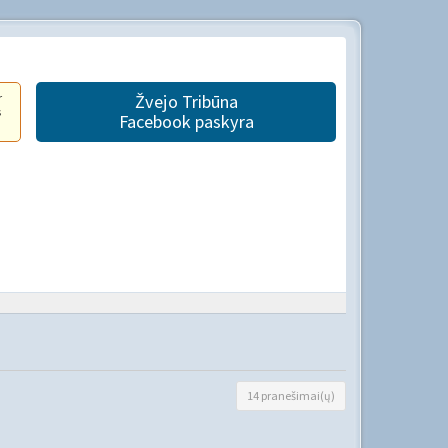
r
Žvejo Tribūna
s
Facebook paskyra
14 pranešimai(ų)