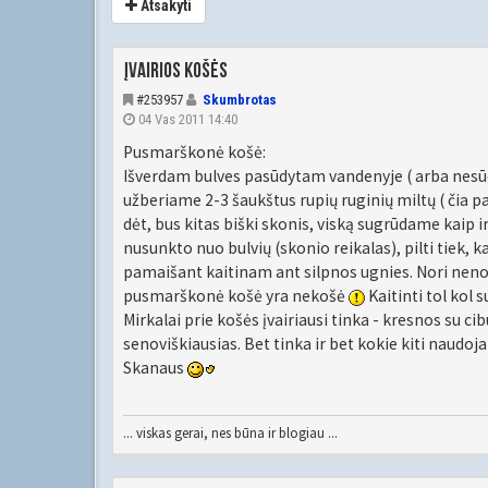
Atsakyti
Įvairios košės
#253957
Skumbrotas
04 Vas 2011 14:40
Pusmarškonė košė:
Išverdam bulves pasūdytam vandenyje ( arba nesūd
užberiame 2-3 šaukštus rupių ruginių miltų ( čia pag
dėt, bus kitas biški skonis, viską sugrūdame kaip 
nusunkto nuo bulvių (skonio reikalas), pilti tiek, k
pamaišant kaitinam ant silpnos ugnies. Nori nenor
pusmarškonė košė yra nekošė
Kaitinti tol kol 
Mirkalai prie košės įvairiausi tinka - kresnos su cib
senoviškiausias. Bet tinka ir bet kokie kiti naudoj
Skanaus
... viskas gerai, nes būna ir blogiau ...