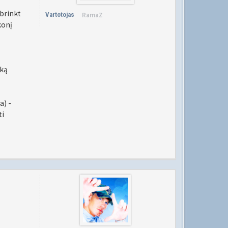
šbrinkt
Vartotojas
RamaZ
konį
ską
a) -
ti