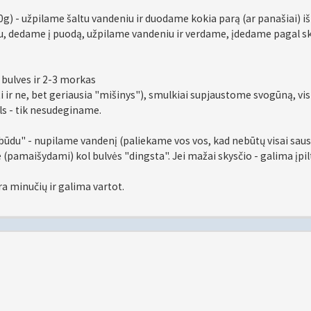
0g) - užpilame šaltu vandeniu ir duodame kokia parą (ar panašiai) i
, dedame į puodą, užpilame vandeniu ir verdame, įdedame pagal s
bulves ir 2-3 morkas
ti ir ne, bet geriausia "mišinys"), smulkiai supjaustome svogūną, vi
s - tik nesudeginame.
būdu" - nupilame vandenį (paliekame vos vos, kad nebūtų visai saus
amaišydami) kol bulvės "dingsta". Jei mažai skysčio - galima įpil
a minučių ir galima vartot.