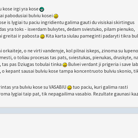
iu kose irgi yra kose
ai pabodusiai bulviu kosei
e is lygiai tu paciu ingridientu galima gauti du visiskai skirtingus
as yra toks - isverdam bulvytes, dedam sviestuko, pilam pienuko,
ai greitai ir pabosta
Kita karta siulau pameginti padaryti tikra bul
ai orkaiteje, o ne virti vandenyje, kol pilnai iskeps, zinoma su lupen
mesti, o toliau procesas tas pats, sviestukas, pienukas, druskyte, na
, tas pas Dziugas tobulai tinka
Bulvei verdant ji prigeria i save la
a, o kepant sausai bulviu kose tampa koncentruoto bulviu skonio, ti
arintas yra bulviu kose su VASABIU
tuo paciu, kuri galima rasti
roma lygiai taip pat, tik nepagailima vasabio. Rezultate gaunasi ka