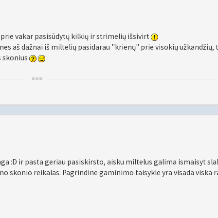
rie vakar pasisūdytų kilkių ir strimelių išsivirt
nes aš dažnai iš miltelių pasidarau "krienų" prie visokių užkandžių, 
s skonius
ga :D ir pasta geriau pasiskirsto, aisku miltelus galima ismaisyt sla
eno skonio reikalas. Pagrindine gaminimo taisykle yra visada viska r