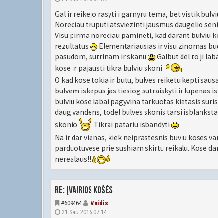
Gal ir reikejo rasyti i garnyru tema, bet vistik bulv
Noreciau truputi atsviezinti jausmus daugelio seni
Visu pirma noreciau pamineti, kad darant bulviu kos
rezultatus
Elementariausias ir visu zinomas bud
pasudom, sutrinam ir skanu
Galbut del to ji lab
kose ir pajausti tikra bulviu skoni
O kad kose tokia ir butu, bulves reiketu kepti saus
bulvem iskepus jas tiesiog sutraiskyti ir lupenas is
bulviu kose labai pagyvina tarkuotas kietasis suris
daug vandens, todel bulves skonis tarsi isblankst
skonio
Tikrai patariu isbandyti
Na ir dar vienas, kiek neiprastesnis buviu koses v
parduotuvese prie sushiam skirtu reikalu. Kose da
nerealaus!!
Re: Įvairios košės
#609464
Vaidis
21 Sau 2015 07:14