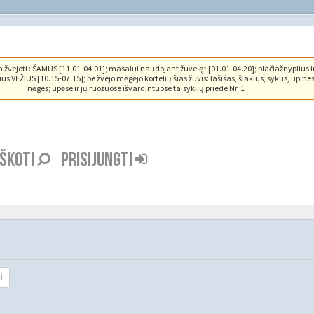
vejoti : ŠAMUS [11.01-04.01]; masalui naudojant žuvelę* [01.01-04.20]; plačiažnyplius i
us VĖŽIUS [10.15-07.15]; be žvejo mėgėjo kortelių šias žuvis: lašišas, šlakius, sykus, upine
nėges; upėse ir jų ruožuose išvardintuose taisyklių priede Nr. 1
EŠKOTI
PRISIJUNGTI
i