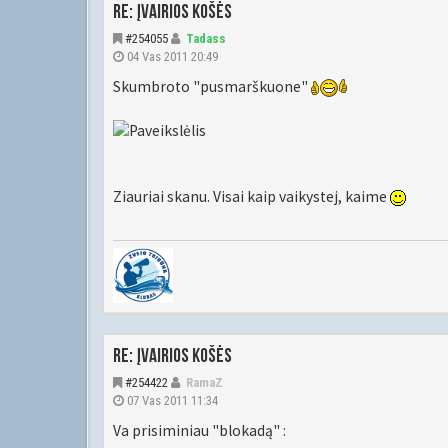
Re: Įvairios košės
#254055
Tadass
04 Vas 2011 20:49
Skumbroto "pusmarškuone"
Ziauriai skanu. Visai kaip vaikystej, kaime
Re: Įvairios košės
#254422
RamaZ
07 Vas 2011 11:34
Va prisiminiau "blokadą" :