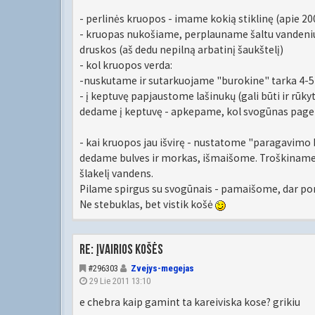
- perlinės kruopos - imame kokią stiklinę (apie 20
- kruopas nukošiame, perplauname šaltu vandeniu
druskos (aš dedu nepilną arbatinį šaukštelį)
- kol kruopos verda:
-nuskutame ir sutarkuojame "burokine" tarka 4-5 
- į keptuvę papjaustome lašinukų (gali būti ir rūky
dedame į keptuvę - apkepame, kol svogūnas pagel
- kai kruopos jau išvirę - nustatome "paragavimo 
dedame bulves ir morkas, išmaišome. Troškiname (p
šlakelį vandens.
Pilame spirgus su svogūnais - pamaišome, dar por
Ne stebuklas, bet vistik košė
Re: Įvairios košės
#296303
Zvejys-megejas
29 Lie 2011 13:10
e chebra kaip gamint ta kareiviska kose? grikiu