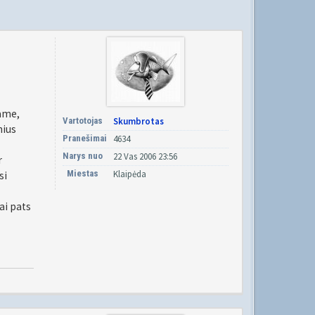
iame,
Vartotojas
Skumbrotas
nius
Pranešimai
4634
Narys nuo
22 Vas 2006 23:56
r
Miestas
Klaipėda
si
ai pats