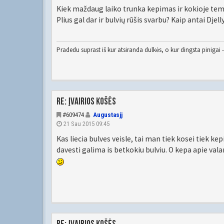
Kiek maždaug laiko trunka kepimas ir kokioje temp
Plius gal dar ir bulvių rūšis svarbu? Kaip antai Djelly
Pradedu suprast iš kur atsiranda dulkės, o kur dingsta pinigai - 
Re: Įvairios košės
#609474
Augustasjj
21 Sau 2015 09:45
Kas liecia bulves veisle, tai man tiek kosei tiek ke
davesti galima is betkokiu bulviu. O kepa apie vala