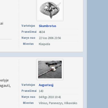
tai
Vartotojas
Skumbrotas
Pranešimai
4634
Narys nuo
22 Vas 2006 23:56
Miestas
Klaipėda
kelyje
Vartotojas
Augustasjj
agauti,
Pranešimai
143
Narys nuo
04 Rgs 2010 10:41
Miestas
Vilnius, Panevezys, Vilkaviskis