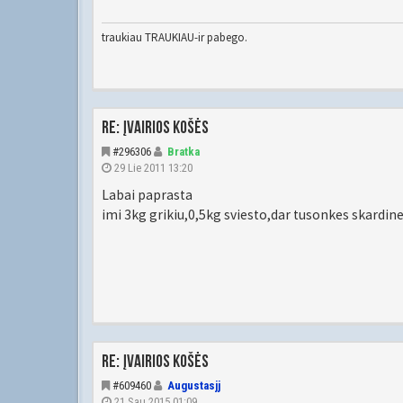
traukiau TRAUKIAU-ir pabego.
Re: Įvairios košės
#296306
Bratka
29 Lie 2011 13:20
Labai paprasta
imi 3kg grikiu,0,5kg sviesto,dar tusonkes skardine
Re: Įvairios košės
#609460
Augustasjj
21 Sau 2015 01:09