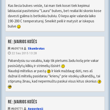
Kas liecia bulves veisle, tai man tiek kosei tiek kepimui
labiausiai pasiteisina "Laura" bulves, bet realiai iki skonio kose
davesti galima is betkokiu bulviu. O kepa apie valanda laiko
190-200 C temperaturoj. Smeikit peili ir matysit ar iskepus
bulve
Re: Įvairios košės
#609718
Skumbrotas
22 Sau 2015 13:28
Pabandysiu su vasabiu, kaip tik pietums žadu košę prie vakar
pasisūdytų kilkių ir strimelių išsivirt
Naudoji miltelius ar pastą
Ir kiek maždaug dėti, nes aš
dažnai iš miltelių pasidarau "krienų" prie visokių užkandžių, tai
stiprumą žinau, kad nepermuštu paskui visus kitus skonius
Re: Įvairios košės
#609771
Augustasjj