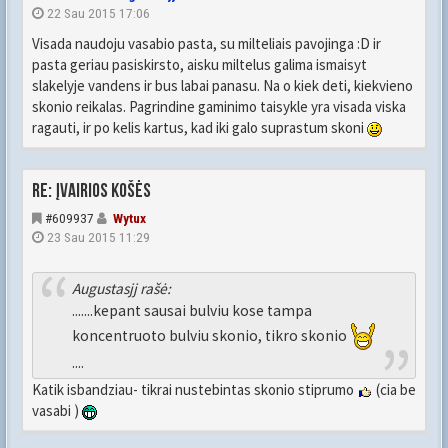
22 Sau 2015 17:06
Visada naudoju vasabio pasta, su milteliais pavojinga :D ir
pasta geriau pasiskirsto, aisku miltelus galima ismaisyt
slakelyje vandens ir bus labai panasu. Na o kiek deti, kiekvieno
skonio reikalas. Pagrindine gaminimo taisykle yra visada viska
ragauti, ir po kelis kartus, kad iki galo suprastum skoni
Re: Įvairios košės
#609937
Wytux
23 Sau 2015 11:29
Augustasjj rašė:
.......kepant sausai bulviu kose tampa
koncentruoto bulviu skonio, tikro skonio
....
Katik isbandziau- tikrai nustebintas skonio stiprumo
(cia be
vasabi )