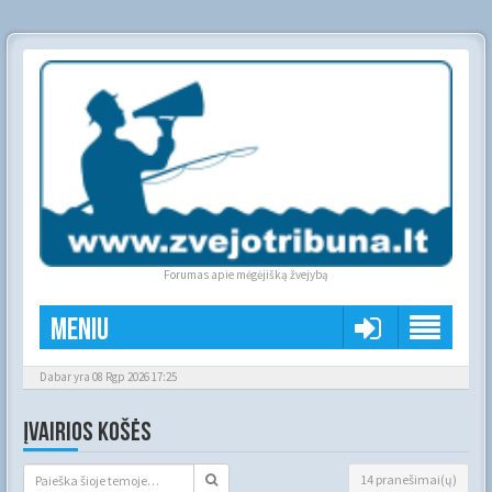
Forumas apie mėgėjišką žvejybą
Meniu
Dabar yra 08 Rgp 2026 17:25
ĮVAIRIOS KOŠĖS
14 pranešimai(ų)