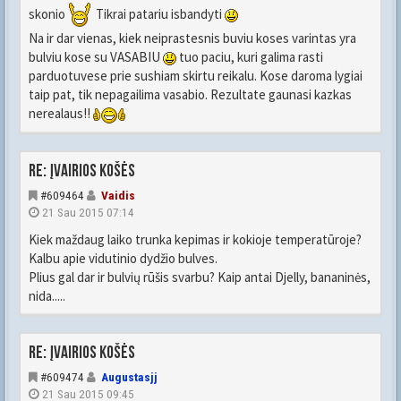
skonio
Tikrai patariu isbandyti
Na ir dar vienas, kiek neiprastesnis buviu koses varintas yra
bulviu kose su VASABIU
tuo paciu, kuri galima rasti
parduotuvese prie sushiam skirtu reikalu. Kose daroma lygiai
taip pat, tik nepagailima vasabio. Rezultate gaunasi kazkas
nerealaus!!
Re: Įvairios košės
#609464
Vaidis
21 Sau 2015 07:14
Kiek maždaug laiko trunka kepimas ir kokioje temperatūroje?
Kalbu apie vidutinio dydžio bulves.
Plius gal dar ir bulvių rūšis svarbu? Kaip antai Djelly, bananinės,
nida.....
Re: Įvairios košės
#609474
Augustasjj
21 Sau 2015 09:45