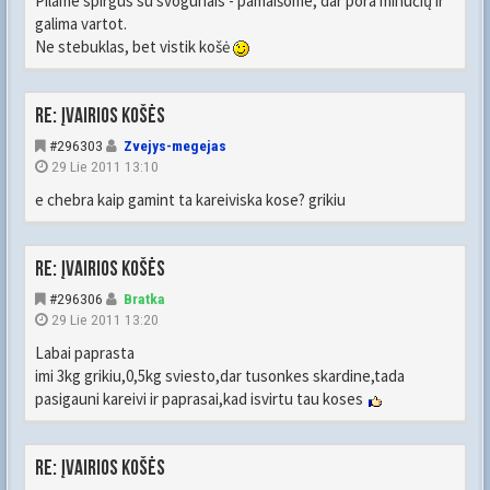
Pilame spirgus su svogūnais - pamaišome, dar pora minučių ir
galima vartot.
Ne stebuklas, bet vistik košė
Re: Įvairios košės
#296303
Zvejys-megejas
29 Lie 2011 13:10
e chebra kaip gamint ta kareiviska kose? grikiu
Re: Įvairios košės
#296306
Bratka
29 Lie 2011 13:20
Labai paprasta
imi 3kg grikiu,0,5kg sviesto,dar tusonkes skardine,tada
pasigauni kareivi ir paprasai,kad isvirtu tau koses
Re: Įvairios košės