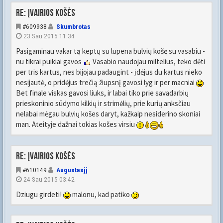
Re: Įvairios košės
#609938
Skumbrotas
23 Sau 2015 11:34
Pasigaminau vakar tą keptų su lupena bulvių košę su vasabiu -
nu tikrai puikiai gavos
Vasabio naudojau miltelius, teko dėti
per tris kartus, nes bijojau padaugint - įdėjus du kartus nieko
nesijautė, o pridėjus trečią žiupsnį gavosi lyg ir per macniai
Bet finale viskas gavosi liuks, ir labai tiko prie savadarbių
prieskoninio sūdymo kilkių ir strimėlių, prie kurių anksčiau
nelabai mėgau bulvių košes daryt, kažkaip nesiderino skoniai
man. Ateityje dažnai tokias košes virsiu
Re: Įvairios košės
#610149
Augustasjj
24 Sau 2015 03:42
Dziugu girdeti!
malonu, kad patiko