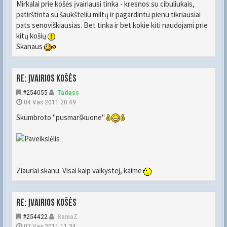
Mirkalai prie košės įvairiausi tinka - kresnos su cibuliukais,
patirštinta su šaukšteliu miltų ir pagardintu pienu tikriausiai
pats senoviškiausias. Bet tinka ir bet kokie kiti naudojami prie
kitų košių
Skanaus
Re: Įvairios košės
#254055
Tadass
04 Vas 2011 20:49
Skumbroto "pusmarškuone"
Ziauriai skanu. Visai kaip vaikystej, kaime
Re: Įvairios košės
#254422
RamaZ
07 Vas 2011 11:34