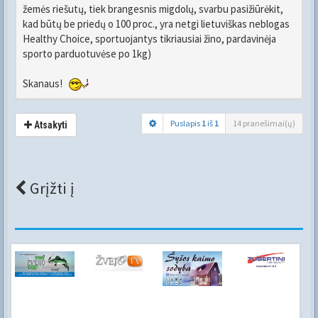
žemės riešutų, tiek brangesnis migdolų, svarbu pasižiūrėkit,
kad būtų be priedų o 100 proc., yra netgi lietuviškas neblogas
Healthy Choice, sportuojantys tikriausiai žino, pardavinėja
sporto parduotuvėse po 1kg)
Skanaus!
Puslapis
1
iš
1
14 pranešimai(ų)
Atsakyti
Grįžti į