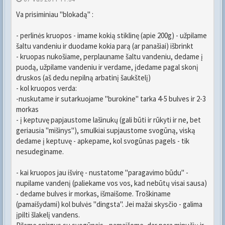
Va prisiminiau "blokadą" :
- perlinės kruopos - imame kokią stiklinę (apie 200g) - užpilame
šaltu vandeniu ir duodame kokia parą (ar panašiai) išbrinkt
- kruopas nukošiame, perplauname šaltu vandeniu, dedame į
puodą, užpilame vandeniu ir verdame, įdedame pagal skonį
druskos (aš dedu nepilną arbatinį šaukštelį)
- kol kruopos verda:
-nuskutame ir sutarkuojame "burokine" tarka 4-5 bulves ir 2-3
morkas
- į keptuvę papjaustome lašinukų (gali būti ir rūkyti ir ne, bet
geriausia "mišinys"), smulkiai supjaustome svogūną, viską
dedame į keptuvę - apkepame, kol svogūnas pagels - tik
nesudeginame.
- kai kruopos jau išvirę - nustatome "paragavimo būdu" -
nupilame vandenį (paliekame vos vos, kad nebūtų visai sausa)
- dedame bulves ir morkas, išmaišome. Troškiname
(pamaišydami) kol bulvės "dingsta". Jei mažai skysčio - galima
įpilti šlakelį vandens.