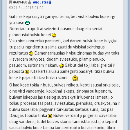
#609460
Augustasjj
21 Sau 2015 01:09
Gal ir reikejo rasyti i garnyru tema, bet vistik bulviu kose irgi
yra kose
Noreciau truputi atsviezinti jausmus daugelio seniai
pabodusiai bulviu kosei
Visu pirma noreciau pamineti, kad darant bulviu kose is lygiai
tu paciu ingridientu galima gauti du visiskai skirtingus
rezultatus
Elementariausias ir visu zinomas budas yra toks
- isverdam bulvytes, dedam sviestuko, pilam pienuko,
pasudom, sutrinam ir skanu
Galbut del to ji labai greitai ir
pabosta
Kita karta siulau pameginti padaryti tikra bulviu
kose ir pajausti tikra bulviu skoni
O kad kose tokia ir butu, bulves reiketu kepti sausai orkaiteje,
o ne virti vandenyje, kol pilnai iskeps, zinoma su lupenom,
bulvem iskepus jas tiesiog sutraiskyti ir lupenas ismesti, o
toliau procesas tas pats, sviestukas, pienukas, druskyte, na ir
bulviu kose labai pagyvina tarkuotas kietasis suris, tas pas
Dziugas tobulai tinka
Bulvei verdant ji prigeria i save labai
daug vandens, todel bulves skonis tarsi isblanksta, o kepant
sausai bulviu kose tampa koncentruoto bulviu skonio, tikro