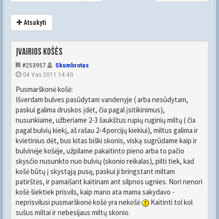
Atsakyti
Įvairios košės
#253957
Skumbrotas
04 Vas 2011 14:40
Pusmarškonė košė:
Išverdam bulves pasūdytam vandenyje ( arba nesūdytam,
paskui galima druskos įdėt, čia pagal įsitikinimus),
nusunkiame, užberiame 2-3 šaukštus rupių ruginių miltų ( čia
pagal bulvių kiekį, aš rašau 2-4 porcijų kiekiui), miltus galima ir
kvietinius dėt, bus kitas biški skonis, viską sugrūdame kaip ir
bulvinėje košėje, užpilame pakaitinto pieno arba to pačio
skysčio nusunkto nuo bulvių (skonio reikalas), pilti tiek, kad
košė būtų į skystąją pusę, paskui ji bringstant miltam
patirštės, ir pamaišant kaitinam ant silpnos ugnies. Nori nenori
košė šiektiek prisvils, kaip mano ata mama sakydavo -
neprisvilusi pusmarškonė košė yra nekošė
Kaitinti tol kol
sušus miltai ir nebesijaus miltų skonio.