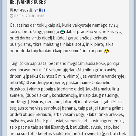
Re: Įvairios košės
#714369
V1lius
06 Bal 2018 13:33
Gal atsiras dar tokių kaip aš, kurie vaikystėje nemėgo avižų
košės, bet užaugę pamėgo
dabar pradėjau vos ne kas rytą
prieš darbą virtis didelį bliūdelį garuojančios košytės
pusryčiams, tikrai maistinga ir labai sotu, ir iki pietų alkis
nepradeda taip kankinti kaip po sumuštinių ar pan.
Taigi tokia paprasta, bet mano mėgstamiausia košė, porcija
vienam asmeniui - 10 valgomųjų šaukštų pilno grūdo avižų
dribsnių (perku Galintos 5 min. virimo), jas verdame vandenyje,
arba 50/50 vandenyje ir piene, paskaniname žiubsneliu
druskos. Į virimo pabaigą įdedame didelį šaukštą maltų linų
sėmenų (duoda skonį, konsistenciją, ir šiaip daug naudingų
medžiagų). Išvirus, dedame į bliūdelį ir ant viršaus gabalėliais
supjaustome visą sunokusį bananą, taip pat jei turima galima
pridėti obuolių/kriaušių arba vasarą uogų - labai tinka braškės,
mėlynės, avietės. Ir galiausiai, vienas svarbiausių ingredientų,
taip pat ne taip seniai išbandyti, bet užkabliavusių taip, kad
neina sustoti - keletas šaukštelių riešutų sviesto (gali būti tiek