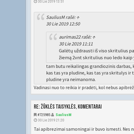
30 Lie 2019 13:51
SauliusM
rašė:
↑
30 Lie 2019 12:50
aurimas22
rašė:
↑
30 Lie 2019 11:11
Galėtų uždrausti iš viso skritulius p
žiemą 2vnt skritulius nuo ledo kaip y
tam butu reikalingas grandiozinis darbas, 
kas tas yra pludine, kas tas yra skritulys ir t
pludine yra neimanoma.
Vadinasi nuo to reikia ir pradėti, kol nebus apibrė
Re: Žūklės taisyklės, komentarai
#725985
SauliusM
30 Lie 2019 21:20
Tai apibrezimai samoningai ir buvo ismesti. Nes nu 