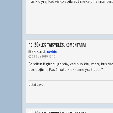
irankiu yra, kad visko apibrezt niekaip neimanoma
Re: Žūklės taisyklės, komentarai
#727041
ramkis
23 Spa 2019 12:10
Šendien išgirdau gandą, kad nuo kitų metų bus dra
apribojimų. Kas žinote kiek tame yra tiesos?
ot tai dave ...