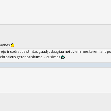
omybės
rejo ir uzdraude stintas gaudyt daugiau nei dviem meskerem ant por
nspektoriaus geranoriskumo klausimas