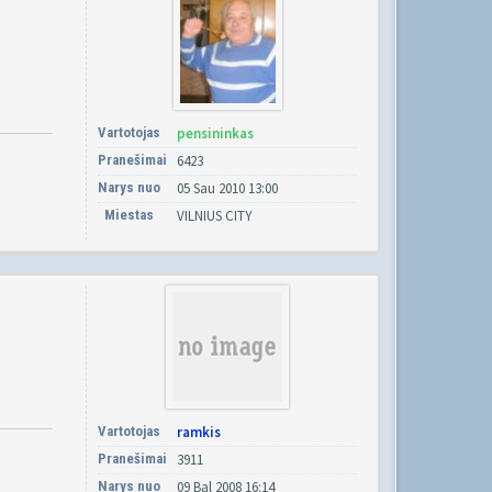
Vartotojas
pensininkas
Pranešimai
6423
Narys nuo
05 Sau 2010 13:00
Miestas
VILNIUS CITY
Vartotojas
ramkis
Pranešimai
3911
Narys nuo
09 Bal 2008 16:14