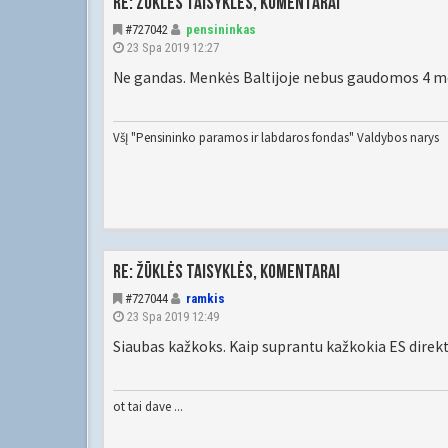
Re: Žūklės taisyklės, komentarai
#727042
pensininkas
23 Spa 2019 12:27
Ne gandas. Menkės Baltijoje nebus gaudomos 4 
VšĮ "Pensininko paramos ir labdaros fondas" Valdybos narys
Re: Žūklės taisyklės, komentarai
#727044
ramkis
23 Spa 2019 12:49
Siaubas kažkoks. Kaip suprantu kažkokia ES direkty
ot tai dave ...