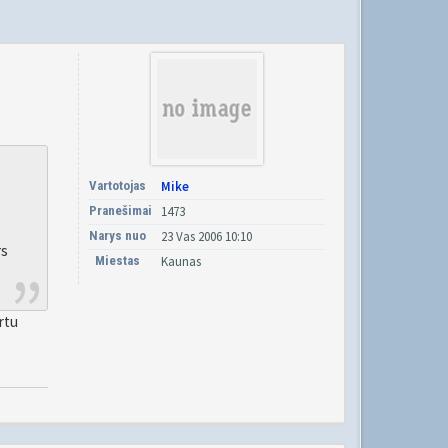
Vartotojas
Mike
Pranešimai
1473
Narys nuo
23 Vas 2006 10:10
s
Miestas
Kaunas
s
rtu