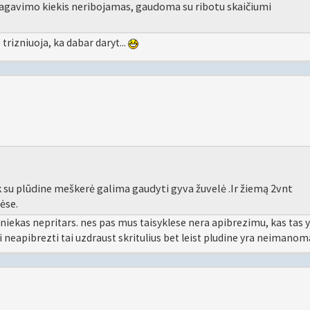
 pagavimo kiekis neribojamas, gaudoma su ribotu skaičiumi
 trizniuoja, ka dabar daryt...
tik su plūdine meškerė galima gaudyti gyva žuvelė .Ir žiemą 2vnt
lėse.
niekas nepritars. nes pas mus taisyklese nera apibrezimu, kas tas 
iktai neapibrezti tai uzdraust skritulius bet leist pludine yra neimanom