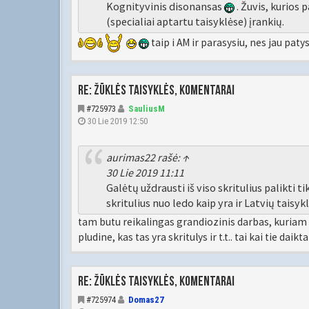
Kognityvinis disonansas
. Žuvis, kurios
(specialiai aptartu taisyklėse) įrankių.
taip i AM ir parasysiu, nes jau patys
Re: Žūklės taisyklės, komentarai
#725973
SauliusM
30 Lie 2019 12:50
aurimas22
rašė:
↑
30 Lie 2019 11:11
Galėtų uždrausti iš viso skritulius palikti 
skritulius nuo ledo kaip yra ir Latvių taisyk
tam butu reikalingas grandiozinis darbas, kuriam 
pludine, kas tas yra skritulys ir t.t.. tai kai tie da
Re: Žūklės taisyklės, komentarai
#725974
Domas27