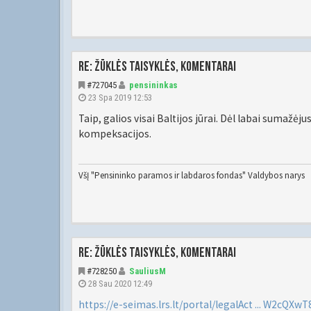
Re: Žūklės taisyklės, komentarai
#727045
pensininkas
23 Spa 2019 12:53
Taip, galios visai Baltijos jūrai. Dėl labai sumažėj
kompeksacijos.
VšĮ "Pensininko paramos ir labdaros fondas" Valdybos narys
Re: Žūklės taisyklės, komentarai
#728250
SauliusM
28 Sau 2020 12:49
https://e-seimas.lrs.lt/portal/legalAct ... W2cQXw