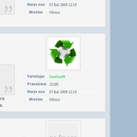
Narys nuo
07 Bal 2009 12:19
Miestas
Vilnius
Vartotojas
SauliusM
Pranešimai
21185
Narys nuo
07 Bal 2009 12:19
yra
Miestas
Vilnius
a.