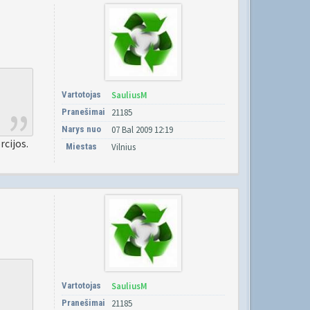
Vartotojas
SauliusM
Pranešimai
21185
Narys nuo
07 Bal 2009 12:19
cijos.
Miestas
Vilnius
Vartotojas
SauliusM
Pranešimai
21185