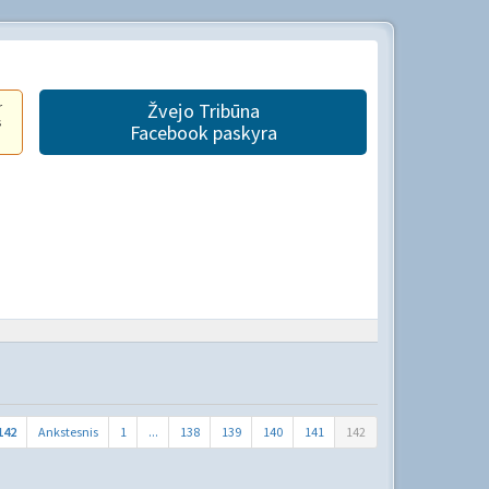
r
Žvejo Tribūna
s
Facebook paskyra
142
Ankstesnis
1
...
138
139
140
141
142