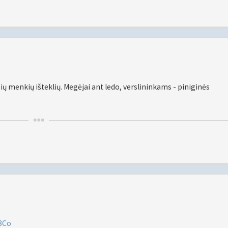
usių menkių išteklių. Megėjai ant ledo, verslininkams - piniginės
T8Co