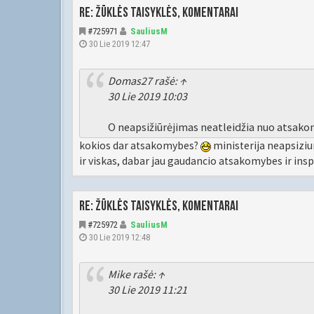
Re: Žūklės taisyklės, komentarai
#725971
SauliusM
30 Lie 2019 12:47
Domas27
rašė:
↑
30 Lie 2019 10:03
O neapsižiūrėjimas neatleidžia nuo atsak
kokios dar atsakomybes?
ministerija neapsiziu
ir viskas, dabar jau gaudancio atsakomybes ir i
Re: Žūklės taisyklės, komentarai
#725972
SauliusM
30 Lie 2019 12:48
Mike
rašė:
↑
30 Lie 2019 11:21