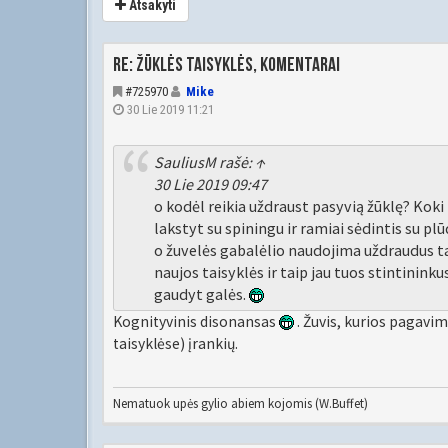
Atsakyti
Re: Žūklės taisyklės, komentarai
#725970
Mike
30 Lie 2019 11:21
SauliusM
rašė:
↑
30 Lie 2019 09:47
o kodėl reikia uždraust pasyvią žūklę? Koki
lakstyt su spiningu ir ramiai sėdintis su plū
o žuvelės gabalėlio naudojima uždraudus tai 
naujos taisyklės ir taip jau tuos stintinin
gaudyt galės.
Kognityvinis disonansas
. Žuvis, kurios pagavi
taisyklėse) įrankių.
Nematuok upės gylio abiem kojomis (W.Buffet)