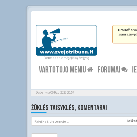
Draudžiama ž
siauražnypli
Forumas apie mėgėjišką žvejybą
VARTOTOJO MENIU
FORUMAI
I
Dabar yra 06 Rgp 2026 20:57
ŽŪKLĖS TAISYKLĖS, KOMENTARAI
Ieškot