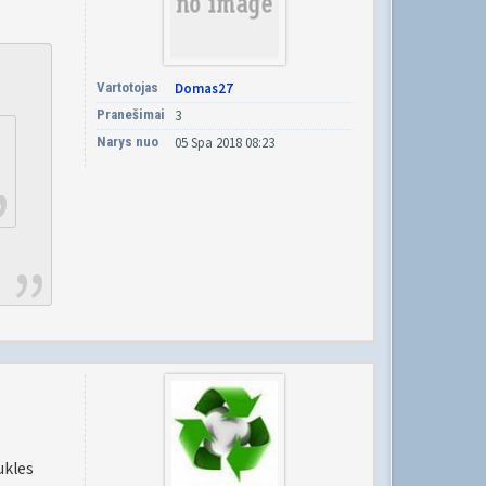
Vartotojas
Domas27
Pranešimai
3
Narys nuo
05 Spa 2018 08:23
ukles