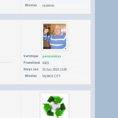
Miestas
raseiniai
Vartotojas
pensininkas
Pranešimai
6423
Narys nuo
05 Sau 2010 13:00
Miestas
VILNIUS CITY