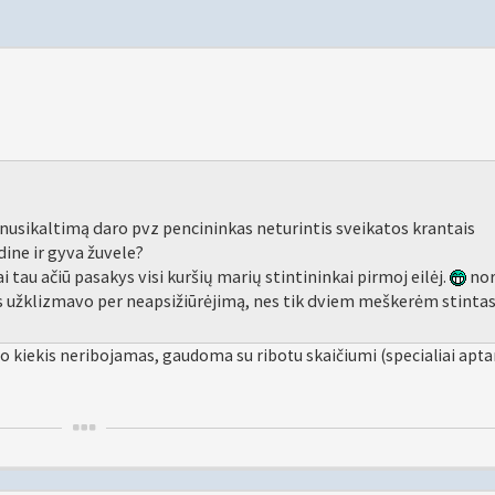
 nusikaltimą daro pvz pencininkas neturintis sveikatos krantais
dine ir gyva žuvele?
tau ačiū pasakys visi kuršių marių stintininkai pirmoj eilėj.
nor
kus užklizmavo per neapsižiūrėjimą, nes tik dviem meškerėm stinta
mo kiekis neribojamas, gaudoma su ribotu skaičiumi (specialiai apta