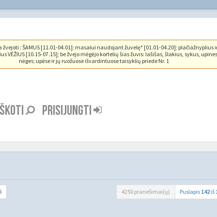
vejoti : ŠAMUS [11.01-04.01]; masalui naudojant žuvelę* [01.01-04.20]; plačiažnyplius i
us VĖŽIUS [10.15-07.15]; be žvejo mėgėjo kortelių šias žuvis: lašišas, šlakius, sykus, upine
nėges; upėse ir jų ruožuose išvardintuose taisyklių priede Nr. 1
EŠKOTI
PRISIJUNGTI
4250 pranešimai(ų)
Puslapis
142
iš
i