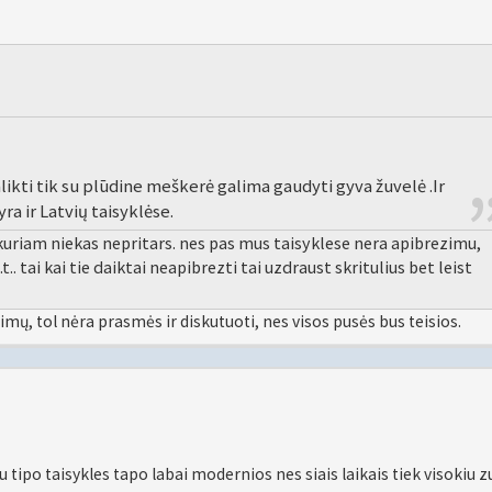
alikti tik su plūdine meškerė galima gaudyti gyva žuvelė .Ir
ra ir Latvių taisyklėse.
kuriam niekas nepritars. nes pas mus taisyklese nera apibrezimu,
.t.. tai kai tie daiktai neapibrezti tai uzdraust skritulius bet leist
žimų, tol nėra prasmės ir diskutuoti, nes visos pusės bus teisios.
tipo taisykles tapo labai modernios nes siais laikais tiek visokiu z