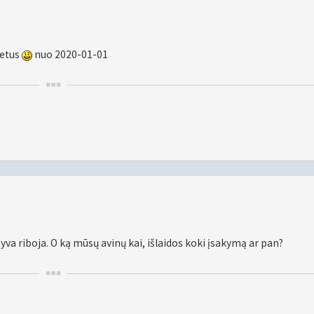
metus
nuo 2020-01-01
va riboja. O ką mūsų avinų kai, išlaidos koki įsakymą ar pan?