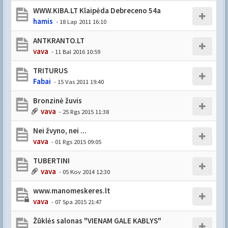
WWW.KIBA.LT Klaipėda Debreceno 54a
hamis
- 18 Lap 2011 16:10
ANTKRANTO.LT
vava
- 11 Bal 2016 10:59
TRITURUS
Fabai
- 15 Vas 2011 19:40
Bronzinė žuvis
vava
- 25 Rgs 2015 11:38
Nei žvyno, nei ...
vava
- 01 Rgs 2015 09:05
TUBERTINI
vava
- 05 Kov 2014 12:30
www.manomeskeres.lt
vava
- 07 Spa 2015 21:47
Žūklės salonas "VIENAM GALE KABLYS"