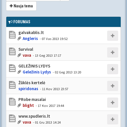
Nauja tema
FORUMAS
galvakablis.lt
Angleris
- 07 Vas 2013 19:52
Survival
vava
- 13 Geg 2013 17:17
GELEŽINIS LYDYS
Geležinis Lydys
- 02 Geg 2013 13:20
Žūklės kertelė
spiridonas
- 11 Kov 2013 23:57
PRobe masalai
blight
- 17 Kov 2017 19:44
www.spudleris.lt
vava
- 01 Gru 2013 14:24