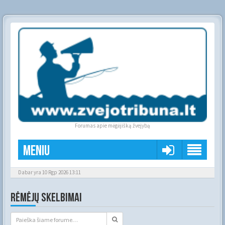
Forumas apie mėgėjišką žvejybą
Meniu
Dabar yra 10 Rgp 2026 13:11
RĖMĖJŲ SKELBIMAI