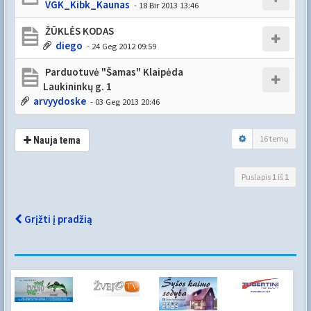
VGK_Kibk_Kaunas
- 18 Bir 2013 13:46
ŽŪKLĖS KODAS
diego
- 24 Geg 2012 09:59
Parduotuvė "Šamas" Klaipėda
Laukininkų g. 1
arvyydoske
- 03 Geg 2013 20:46
16 temų
Nauja tema
Puslapis
1
iš
1
Grįžti į pradžią