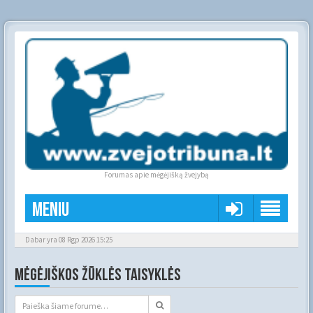
Forumas apie mėgėjišką žvejybą
Meniu
Dabar yra 08 Rgp 2026 15:25
MĖGĖJIŠKOS ŽŪKLĖS TAISYKLĖS