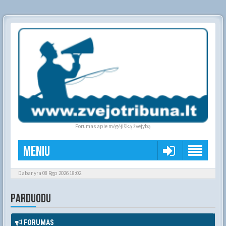
Forumas apie mėgėjišką žvejybą
Meniu
Dabar yra 08 Rgp 2026 18:02
PARDUODU
FORUMAS