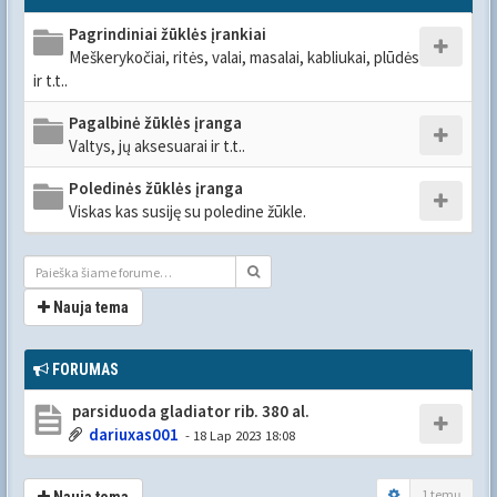
Pagrindiniai žūklės įrankiai
Meškerykočiai, ritės, valai, masalai, kabliukai, plūdės
ir t.t..
Pagalbinė žūklės įranga
Valtys, jų aksesuarai ir t.t..
Poledinės žūklės įranga
Viskas kas susiję su poledine žūkle.
Nauja tema
FORUMAS
parsiduoda gladiator rib. 380 al.
dariuxas001
- 18 Lap 2023 18:08
1 temų