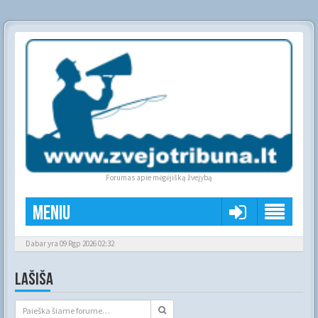
Forumas apie mėgėjišką žvejybą
Meniu
Dabar yra 09 Rgp 2026 02:32
LAŠIŠA