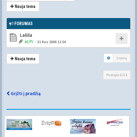
Nauja tema
FORUMAS
Lašiša
eLPi
- 31 Kov 2006 11:54
1 temų
Nauja tema
Puslapis
1
iš
1
Grįžti į pradžią