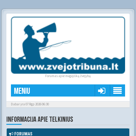
Forumas apie mėgėjišką žvejybą
Meniu
Dabar yra 07 Rgp 2026 06:30
INFORMACIJA APIE TELKINIUS
FORUMAS